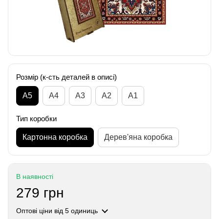
Розмір (к-сть деталей в описі)
А5
А4
A3
A2
A1
Тип коробки
Картонна коробка
Дерев'яна коробка
В наявності
279 грн
Оптові ціни
від 5 одиниць