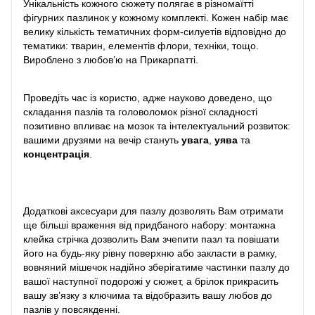
Унікальність кожного сюжету полягає в різномаїтті
фігурних пазлинок у кожному комплекті. Кожен набір має
велику кількість тематичних форм-силуетів відповідно до
тематики: тварин, елементів флори, техніки, тощо.
Вироблено з любов’ю на Прикарпатті.
Проведіть час із користю, адже науково доведено, що
складання пазлів та головоломок різної складності
позитивно впливає на мозок та інтелектуальний розвиток:
вашими друзями на вечір стануть
увага
,
уява
та
концентрація
.
Додаткові аксесуари для пазлу дозволять Вам отримати
ще більші враження від придбаного набору: монтажна
клейка стрічка дозволить Вам зчепити пазл та повішати
його на будь-яку рівну поверхню або закласти в рамку,
вовняний мішечок надійно зберігатиме частинки пазлу до
вашої наступної подорожі у сюжет, а брілок прикрасить
вашу зв’язку з ключима та відобразить вашу любов до
пазлів у повсякденні.