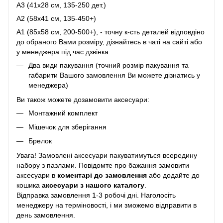
A3 (41х28 см, 135-250 дет.)
A2 (58х41 см, 135-450+)
A1 (85х58 см, 200-500+), - точну к-сть деталей відповдіно
до обраного Вами розміру, дізнайтесь в чаті на сайті або
у менеджера під час дзвінка.
Два види пакування (точний розмір пакування та
габарити Вашого замовлення Ви можете дізнатись у
менеджера)
Ви також можете дозамовити аксесуари:
Монтажний комплект
Мішечок для зберігання
Брелок
Увага! Замовлені аксесуари пакуватимуться всередину
набору з пазлами. Повідомте про бажання замовити
аксесуари в
коментарі до замовлення
або додайте до
кошика
аксесуари з нашого каталогу
.
Відправка замовлення 1-3 робочі дні. Наголосіть
менеджеру на терміновості, і ми зможемо відправити в
день замовлення.