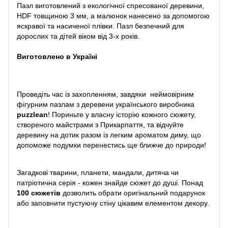
Пазл виготовлений з екологічної спресованої деревини,
HDF товщиною 3 мм, а малюнок нанесено за допомогою
яскравої та насиченої плівки. Пазл безпечний для
дорослих та дітей віком від 3-х років.
Виготовлено в Україні
Проведіть час із захопленням, завдяки неймовірним
фігурним пазлам з деревени українського виробника
puzzlean
! Пориньте у власну історію кожного сюжету,
створеного майстрами з Прикарпаття, та відчуйте
деревину на дотик разом із легким ароматом диму, що
допоможе подумки перенестись ще ближче до природи!
Загадкові тварини, планети, мандали, дитяча чи
патріотична серія - кожен знайде сюжет до душі. Понад
100 сюжетів
дозволить обрати оригінальний подарунок
або заповнити пустуючу стіну цікавим елементом декору.