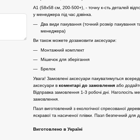
A1 (58х58 см, 200-500+), - точну к-сть деталей відп
у менеджера під час дзвінка.
Два види пакування (точний розмір пакування т
менеджера)
Ви також можете дозамовити аксесуари:
Монтажний комплект
Мішечок для зберігання
Брелок
Увага! Замовлені аксесуари пакуватимуться всере
аксесуари в
коментарі до замовлення
або додайт
Відправка замовлення 1-3 робочі дні. Наголосіть м
замовлення.
Пазл виготовлений з екологічної спресованої дер
яскравої та насиченої плівки. Пазл безпечний для до
Виготовлено в Україні