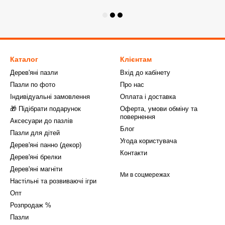
Каталог
Клієнтам
Дерев'яні пазли
Вхід до кабінету
Пазли по фото
Про нас
Індивідуальні замовлення
Оплата і доставка
🎁 Підібрати подарунок
Оферта, умови обміну та
повернення
Аксесуари до пазлів
Блог
Пазли для дітей
Угода користувача
Дерев'яні панно (декор)
Контакти
Дерев'яні брелки
Дерев'яні магніти
Ми в соцмережах
Настільні та розвиваючі ігри
Опт
Розпродаж %
Пазли