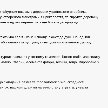
м фігурним пазлам з деревени українського виробника
ту, створеного майстрами з Прикарпаття, та відчуйте деревину
може подумки перенестись ще ближче до природи!
тріотична серія - кожен знайде сюжет до душі. Понад
100
 або заповнити пустуючу стіну цікавим елементом декору.
фігурних пазлинок у кожному комплекті. Кожен набір має велику
ематики: тварин, елементів флори, техніки, тощо. Вироблено з
о складання пазлів та головоломок різної складності
виток: вашими друзями на вечір стануть
увага
,
уява
та