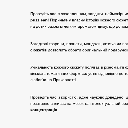
Проведіть час із захопленням, завдяки неймовірни
puzzlean
! Пориньте у власну історію кожного сюже
на дотик разом із легким ароматом диму, що допо
Загадкові тварини, планети, мандали, дитяча чи па
сюжетів
дозволить обрати оригінальний подарунок
Унікальність кожного сюжету полягає в різномаїтті 
кількість тематичних форм-силуетів відповідно до т
любов’ю на Прикарпатті.
Проведіть час із користю, адже науково доведено, щ
позитивно впливає на мозок та інтелектуальний роз
концентрація
.