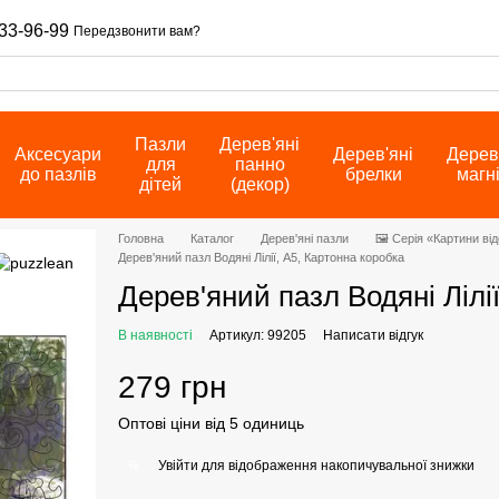
33-96-99
Передзвонити вам?
Пазли
Дерев'яні
Аксесуари
Дерев'яні
Дерев
для
панно
до пазлів
брелки
магн
дітей
(декор)
Головна
Каталог
Дерев'яні пазли
🖼️ Серія «Картини ві
Дерев'яний пазл Водяні Лілії, А5, Картонна коробка
Дерев'яний пазл Водяні Лілі
В наявності
Артикул: 99205
Написати відгук
279 грн
Оптові ціни від 5 одиниць
Увійти
для відображення накопичувальної знижки
%