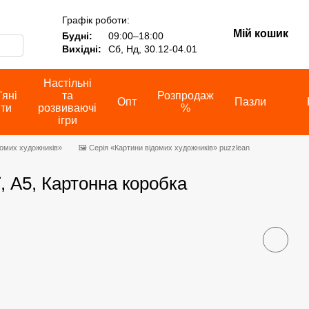
Графік роботи:
Мій кошик
Будні:
09:00–18:00
Вихідні:
Сб, Нд, 30.12-04.01
Настільні
'яні
та
Розпродаж
Опт
Пазли
іти
розвиваючі
%
ігри
домих художників»
🖼️ Серія «Картини відомих художників» puzzlean
ї, А5, Картонна коробка