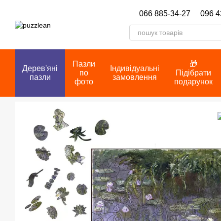
Перейти до основного контенту
066 885-34-27
096 4
Пазли
🎁
Дерев'яні
Індивідуальні
по
Підібрати
пазли
замовлення
фото
подарунок