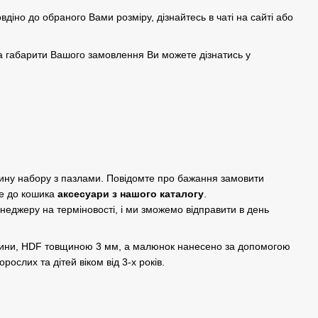
овдіно до обраного Вами розміру, дізнайтесь в чаті на сайті або
а габарити Вашого замовлення Ви можете дізнатись у
дину набору з пазлами. Повідомте про бажання замовити
е до кошика
аксесуари з нашого каталогу
.
енеджеру на терміновості, і ми зможемо відправити в день
евини, HDF товщиною 3 мм, а малюнок нанесено за допомогою
рослих та дітей віком від 3-х років.