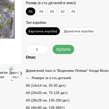
Розмір (к-сть деталей в описі)
А5
А4
A3
A2
A1
Тип коробки
Картонна коробка
Дерев'яна коробка
Купити
Опис
Дерев’яний пазл із “Водяними Ліліями” Клода Моне
Розміри та к-сть деталей
A5 (14х14 см, 25-50 дет.)
A4 (20x20 см, 75-125 дет.)
A3 (28х28 см, 135-250 дет.)
A2 (40х40 см, 135-450+)