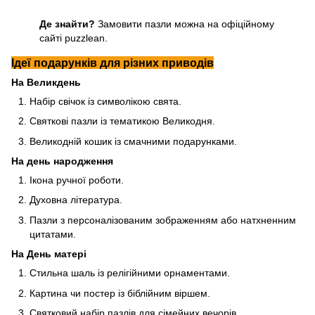
Де знайти?
Замовити пазли можна на
офіційному
сайті puzzlean
.
Ідеї подарунків для різних приводів
На Великдень
Набір свічок із символікою свята.
Святкові пазли із тематикою Великодня.
Великодній кошик із смачними подарунками.
На день народження
Ікона ручної роботи.
Духовна література.
Пазли з персоналізованим зображенням або натхненним
цитатами.
На День матері
Стильна шаль із релігійними орнаментами.
Картина чи постер із біблійним віршем.
Святковий набір пазлів для сімейних вечорів.