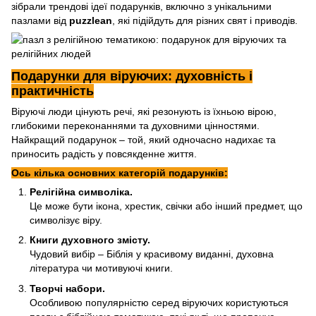
зібрали трендові ідеї подарунків, включно з унікальними
пазлами від
puzzlean
, які підійдуть для різних свят і приводів.
Подарунки для віруючих: духовність і
практичність
Віруючі люди цінують речі, які резонують із їхньою вірою,
глибокими переконаннями та духовними цінностями.
Найкращий подарунок – той, який одночасно надихає та
приносить радість у повсякденне життя.
Ось кілька основних категорій подарунків:
Релігійна символіка.
Це може бути ікона, хрестик, свічки або інший предмет, що
символізує віру.
Книги духовного змісту.
Чудовий вибір – Біблія у красивому виданні, духовна
література чи мотивуючі книги.
Творчі набори.
Особливою популярністю серед віруючих користуються