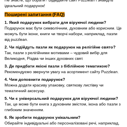
ідеальний подарунок!
Поширені запитання (FAQ)
1. Який подарунок вибрати для віруючої людини?
Подарунок має бути символічним, духовним або корисним. Це
можуть бути ікони, книги чи творчі набори, наприклад, пазли
від puzzlean.
2. Чи підійдуть пазли як подарунок на релігійне свято?
Так,
пазли з релігійними мотивами
– чудовий вибір для
Великодня, Різдва чи інших духовних свят.
3. Де придбати якісні пазли з біблійною тематикою?
Рекомендуємо звернути увагу на асортимент сайту
Puzzlean
.
4. Чим доповнити подарунок?
Можна додати красиву упаковку, святкову листівку чи
тематичний аксесуар.
5. Чи є універсальний подарунок для віруючої людини?
Так, це може бути книга з духовним змістом, ікона або пазли з
глибоким значенням.
6. Як зробити подарунок унікальним?
Обирайте індивідуальні або персоналізовані речі, наприклад,