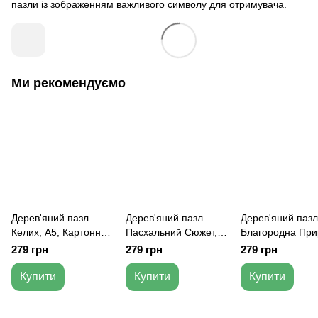
пазли із зображенням важливого символу для отримувача.
Ми рекомендуємо
Дерев'яний пазл
Дерев'яний пазл
Дерев'яний пазл
Келих, А5, Картонна
Пасхальний Сюжет,
Благородна При
коробка
А5, Картонна коробка
А5, Картонна ко
279 грн
279 грн
279 грн
Купити
Купити
Купити