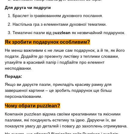
Для друга чи подруги
Браслет із гравіюванням духовного послання.
Настільна гра з елементами духовної тематики.
Тематичні пазли від p
uzzlean
як незвичайний подарунок.
Як зробити подарунок особливим?
Не менш важливим є не лише сам подарунок, а й те, як його
подати. Додайте до презенту листівку з теплими словами,
упакуйте в красивий папір і подбайте про елемент
несподіванки.
Порада:
Якщо ви даруєте пазли, прикладіть красиву рамку для
завершеної картини – це зробить подарунок ще більш
персоналізованим.
Чому обрати puzzlean?
Компанія puzzlean відома своїми креативними та якісними
пазлами, які поєднують естетику та ідею. Даруючи їх, ви
показуєте увагу до деталей і повагу до захоплень отримувача.
Не знаєте, що обрати? Відвідайте сайт
Puzzlean
і знайдіть