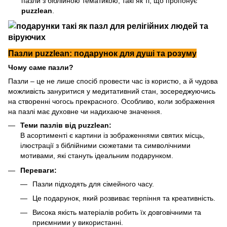
пазли з біблійною тематикою, такі як ті, що пропонує
puzzlean
.
Пазли puzzlean: подарунок для душі та розуму
Чому саме пазли?
Пазли – це не лише спосіб провести час із користю, а й чудова
можливість зануритися у медитативний стан, зосереджуючись
на створенні чогось прекрасного. Особливо, коли зображення
на пазлі має духовне чи надихаюче значення.
Теми пазлів від puzzlean:
В асортименті є картини із зображеннями святих місць,
ілюстрації з біблійними сюжетами та символічними
мотивами, які стануть ідеальним подарунком.
Переваги:
Пазли підходять для сімейного часу.
Це подарунок, який розвиває терпіння та креативність.
Висока якість матеріалів робить їх довговічними та
приємними у використанні.