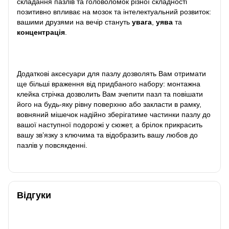
складання пазлів та головоломок різної складності
позитивно впливає на мозок та інтелектуальний розвиток:
вашими друзями на вечір стануть
увага
,
уява
та
концентрація
.
Додаткові аксесуари для пазлу дозволять Вам отримати
ще більші враження від придбаного набору: монтажна
клейка стрічка дозволить Вам зчепити пазл та повішати
його на будь-яку рівну поверхню або закласти в рамку,
вовняний мішечок надійно зберігатиме частинки пазлу до
вашої наступної подорожі у сюжет, а брілок прикрасить
вашу зв’язку з ключима та відобразить вашу любов до
пазлів у повсякденні.
Відгуки