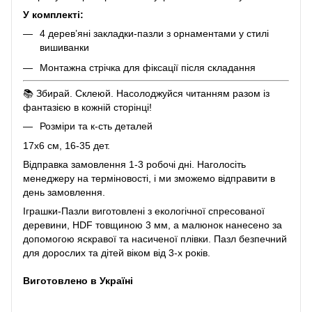
У комплекті:
4 дерев’яні закладки-пазли з орнаментами у стилі
вишиванки
Монтажна стрічка для фіксації після складання
📚 Збирай. Склеюй. Насолоджуйся читанням разом із
фантазією в кожній сторінці!
Розміри та к-сть деталей
17х6 см, 16-35 дет.
Відправка замовлення 1-3 робочі дні. Наголосіть
менеджеру на терміновості, і ми зможемо відправити в
день замовлення.
Іграшки-Пазли виготовлені з екологічної спресованої
деревини, HDF товщиною 3 мм, а малюнок нанесено за
допомогою яскравої та насиченої плівки. Пазл безпечний
для дорослих та дітей віком від 3-х років.
Виготовлено в Україні