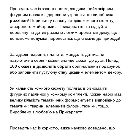
Проведіть час із захопленням, завдяки неймовірним
фігурним пазлам з деревени українського виробника
puzzlean
! Пориньте у власну історію кожного сюжету,
створеного майстрами з Прикарпаття, та відчуйте
деревину на дотик разом із легким ароматом диму, що
допоможе подумки перенестись ще ближче до природи!
Загадкові тварини, планети, мандали, дитяча чи
патріотична серія - кожен знайде сюжет до душі. Понад
100 сюжетів
дозволить обрати оригінальний подарунок
або заповнити пустуючу стіну цікавим елементом декору.
Унікальність кожного сюжету полягає в різномаїтті
фігурних пазлинок у кожному комплекті. Кожен набір має
велику кількість тематичних форм-силуетів відповідно до
тематики: тварин, елементів флори, техніки, тощо.
Вироблено з любов’ю на Прикарпатті.
Проведіть час із користю, адже науково доведено, що