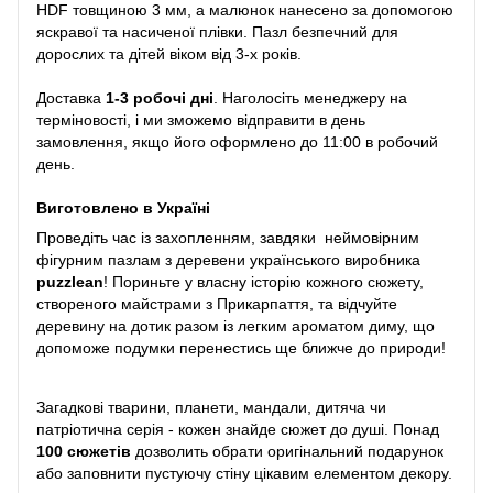
HDF товщиною 3 мм, а малюнок нанесено за допомогою
яскравої та насиченої плівки. Пазл безпечний для
дорослих та дітей віком від 3-х років.
Доставка
1-3 робочі дні
. Наголосіть менеджеру на
терміновості, і ми зможемо відправити в день
замовлення, якщо його оформлено до 11:00 в робочий
день.
Виготовлено в Україні
Проведіть час із захопленням, завдяки неймовірним
фігурним пазлам з деревени українського виробника
puzzlean
! Пориньте у власну історію кожного сюжету,
створеного майстрами з Прикарпаття, та відчуйте
деревину на дотик разом із легким ароматом диму, що
допоможе подумки перенестись ще ближче до природи!
Загадкові тварини, планети, мандали, дитяча чи
патріотична серія - кожен знайде сюжет до душі. Понад
100 сюжетів
дозволить обрати оригінальний подарунок
або заповнити пустуючу стіну цікавим елементом декору.