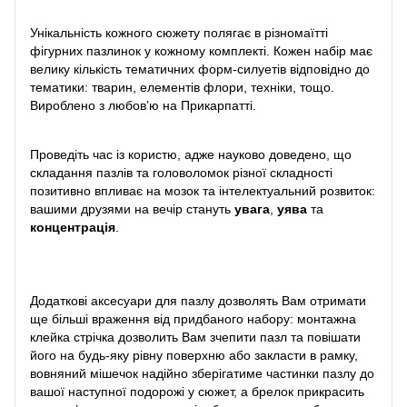
Унікальність кожного сюжету полягає в різномаїтті
фігурних пазлинок у кожному комплекті. Кожен набір має
велику кількість тематичних форм-силуетів відповідно до
тематики: тварин, елементів флори, техніки, тощо.
Вироблено з любов’ю на Прикарпатті.
Проведіть час із користю, адже науково доведено, що
складання пазлів та головоломок різної складності
позитивно впливає на мозок та інтелектуальний розвиток:
вашими друзями на вечір стануть
увага
,
уява
та
концентрація
.
Додаткові аксесуари для пазлу дозволять Вам отримати
ще більші враження від придбаного набору: монтажна
клейка стрічка дозволить Вам зчепити пазл та повішати
його на будь-яку рівну поверхню або закласти в рамку,
вовняний мішечок надійно зберігатиме частинки пазлу до
вашої наступної подорожі у сюжет, а брелок прикрасить