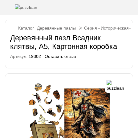
Каталог
Деревянные пазлы
⚔️ Серия «Историческая»
⚔
Деревянный пазл Всадник
клятвы, А5, Картонная коробка
Артикул:
19302
Оставить отзыв