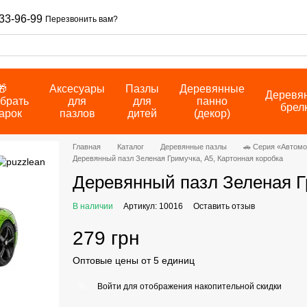
33-96-99
Перезвонить вам?
🎁
Аксесуары
Пазлы
Деревянные
Деревя
брать
для
для
панно
брел
арок
пазлов
дитей
(декор)
Главная
Каталог
Деревянные пазлы
🚗 Серия «Автом
Деревянный пазл Зеленая Гримучка, А5, Картонная коробка
Деревянный пазл Зеленая Гр
В наличии
Артикул: 10016
Оставить отзыв
279 грн
Оптовые цены от 5 единиц
Войти
для отображения накопительной скидки
%