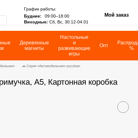
График работы:
Мой заказ
Будние:
09:00–18:00
Виходные:
Сб, Вс, 30.12-04.01
Настольные
нные
Деревянные
и
Распрод
Опт
ки
магниты
развивающие
%
игры
обильная»
🚗 Серия «Автомобильная» puzzlean
имучка, А5, Картонная коробка