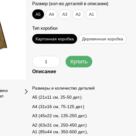
Размер (кол-во деталей в описании)
А5
А4
A3
A2
A1
Тип коробки
Картонная коробка
Деревянная коробка
Купить
Описание
Размеры и количество деталей
A5 (21х11 см, 25-50 дет.)
A4 (31x16 см, 75-125 дет.)
A3 (45х22 см, 135-250 дет.)
A2 (63х31 см, 250-450 дет.)
A1 (85х44 см, 350-600 дет.),