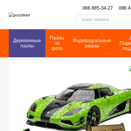
Перейти к основному контенту
066 885-34-27
096 4
Пазлы
Деревянные
Индивидуальные
по
Подо
пазлы
заказы
фото
под