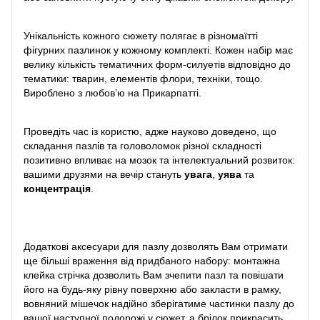
Унікальність кожного сюжету полягає в різномаїтті
фігурних пазлинок у кожному комплекті. Кожен набір має
велику кількість тематичних форм-силуетів відповідно до
тематики: тварин, елементів флори, техніки, тощо.
Вироблено з любов’ю на Прикарпатті.
Проведіть час із користю, адже науково доведено, що
складання пазлів та головоломок різної складності
позитивно впливає на мозок та інтелектуальний розвиток:
вашими друзями на вечір стануть
увага
,
уява
та
концентрація
.
Додаткові аксесуари для пазлу дозволять Вам отримати
ще більші враження від придбаного набору: монтажна
клейка стрічка дозволить Вам зчепити пазл та повішати
його на будь-яку рівну поверхню або закласти в рамку,
вовняний мішечок надійно зберігатиме частинки пазлу до
вашої наступної подорожі у сюжет, а брілок прикрасить