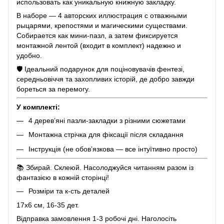
использовать как уникальную книжную закладку.
В наборе — 4 авторских иллюстрация с отважными
рыцарями, крепостями и магическими существами.
Собирается как мини-пазл, а затем фиксируется
монтажной лентой (входит в комплект) надежно и
удобно.
🛡️ Ідеальний подарунок для поціновувачів фентезі,
середньовіччя та захопливих історій, де добро завжди
бореться за перемогу.
У комплекті:
4 дерев’яні пазли-закладки з різними сюжетами
Монтажна стрічка для фіксації після складання
Інструкція (не обов’язкова — все інтуїтивно просто)
📚 Збирай. Склеюй. Насолоджуйся читанням разом із
фантазією в кожній сторінці!
Розміри та к-сть деталей
17х6 см, 16-35 дет.
Відправка замовлення 1-3 робочі дні. Наголосіть