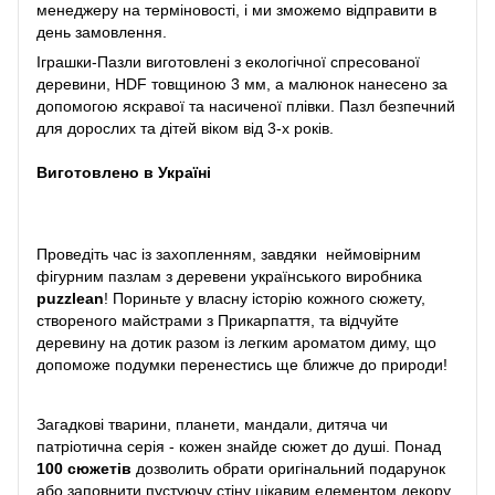
менеджеру на терміновості, і ми зможемо відправити в
день замовлення.
Іграшки-Пазли виготовлені з екологічної спресованої
деревини, HDF товщиною 3 мм, а малюнок нанесено за
допомогою яскравої та насиченої плівки. Пазл безпечний
для дорослих та дітей віком від 3-х років.
Виготовлено в Україні
Проведіть час із захопленням, завдяки неймовірним
фігурним пазлам з деревени українського виробника
puzzlean
! Пориньте у власну історію кожного сюжету,
створеного майстрами з Прикарпаття, та відчуйте
деревину на дотик разом із легким ароматом диму, що
допоможе подумки перенестись ще ближче до природи!
Загадкові тварини, планети, мандали, дитяча чи
патріотична серія - кожен знайде сюжет до душі. Понад
100 сюжетів
дозволить обрати оригінальний подарунок
або заповнити пустуючу стіну цікавим елементом декору.