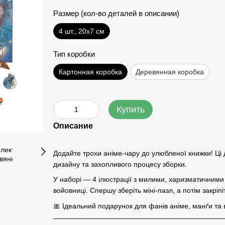
Размер (кол-во деталей в описании)
4 шт., 20х7 см
Тип коробки
Картонная коробка
Деревянная коробка
Купить
Описание
Додайте трохи аніме-чару до улюбленої книжки! Ці 
дизайну та захопливого процесу зборки.
У наборі — 4 ілюстрації з милими, харизматичними 
войовниці. Спершу зберіть міні-пазл, а потім закріп
🎀 Ідеальний подарунок для фанів аніме, манґи та 