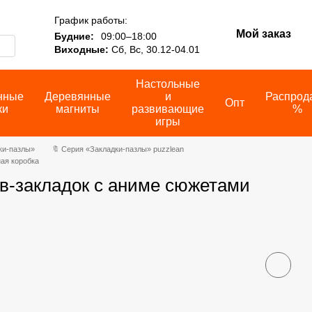
График работы:
Мой заказ
Будние:
09:00–18:00
Виходные:
Сб, Вс, 30.12-04.01
Настольные
нные
Деревянные
и
Распрод
Опт
ки
магниты
развивающие
%
игры
ки-пазлы»
🔖 Серия «Закладки-пазлы» puzzlean
ая коробка
в-закладок с аниме сюжетами