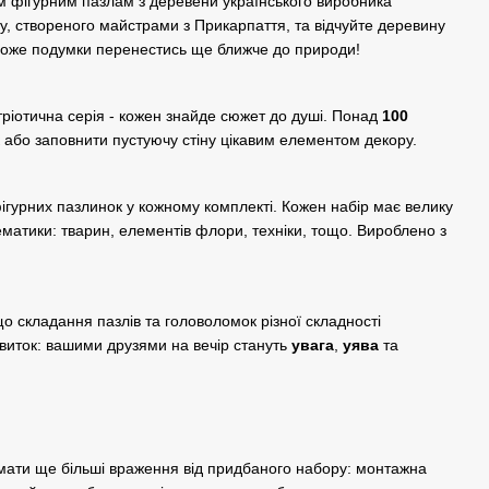
м фігурним пазлам з деревени українського виробника
ту, створеного майстрами з Прикарпаття, та відчуйте деревину
може подумки перенестись ще ближче до природи!
тріотична серія - кожен знайде сюжет до душі. Понад
100
 або заповнити пустуючу стіну цікавим елементом декору.
фігурних пазлинок у кожному комплекті. Кожен набір має велику
ематики: тварин, елементів флори, техніки, тощо. Вироблено з
о складання пазлів та головоломок різної складності
виток: вашими друзями на вечір стануть
увага
,
уява
та
мати ще більші враження від придбаного набору: монтажна