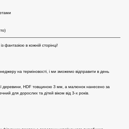
жетами
то)
 фантазією в кожній сторінці!
енеджеру на терміновості, і ми зможемо відправити в день
ної деревини, HDF товщиною 3 мм, а малюнок нанесено за
чний для дорослих та дітей віком від 3-х років.