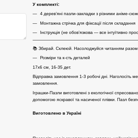
У комплекті:
4 дерев’яні пазли-закладки з різними аніме-сю
Монтажна стрічка для фіксації після складання
Інструкція (не обов’язкова — все інтуїтивно прос
📚 Збирай. Склеюй. Насолоджуйся читанням разом із
Розміри та к-сть деталей
17х6 см, 16-35 дет.
Відправка замовлення 1-3 робочі дні. Наголосіть м
замовлення.
Іграшки-Пазли виготовлені з екологічної спресова
допомогою яскравої та насиченої плівки. Пазл безпе
Виготовлено в Україні