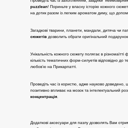
Проведіть час із захопленням, завдяки неймовірни
puzzlean
! Пориньте у власну історію кожного сюже
на дотик разом із легким ароматом диму, що допо
Загадкові тварини, планети, мандали, дитяча чи па
сюжетів
дозволить обрати оригінальний подарунок
Унікальність кожного сюжету полягає в різномаїтті 
кількість тематичних форм-силуетів відповідно до т
любов’ю на Прикарпатті.
Проведіть час із користю, адже науково доведено, щ
позитивно впливає на мозок та інтелектуальний роз
концентрація
.
Додаткові аксесуари для пазлу дозволять Вам отри