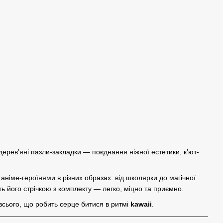
дерев’яні пазли-закладки — поєднання ніжної естетики, к’ют-
аніме-героїнями в різних образах: від школярки до магічної
іть його стрічкою з комплекту — легко, міцно та приємно.
всього, що робить серце битися в ритмі
kawaii
.