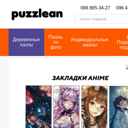
Перейти к основному контенту
066 885-34-27
096 4
Пазлы
Деревянные
Индивидуальные
по
Подо
пазлы
заказы
фото
под