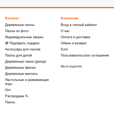
Каталог
Клиентам
Деревянные пазлы
Вход в личный кабинет
Пазлы по фото
О нас
Индивидуальные заказы
Оплата и доставка
🎁 Подобрать подарок
Обмен и возврат
Аксесуары для пазлов
Блог
Пазлы для дитей
Пользовательское соглашение
Деревянные панно (декор)
Мы в соцсетях
Деревянные брелки
Деревянные магниты
Настольные и развивающие
игры
Опт
Распродажа %
Пазлы