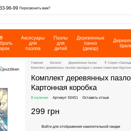
33-96-99
Перезвонить вам?
🎁
Аксесуары
Пазлы
Деревянные
Деревя
брать
для
для
панно
брел
арок
пазлов
дитей
(декор)
Главная
Каталог
Деревянные пазлы
🔖 Серия «Заклад
Комплект деревянных пазлов-закладок с аниме сюжетами Картонн
Комплект деревянных пазло
Картонная коробка
В наличии
Артикул: 50451
Оставить отзыв
299 грн
Войти
для отображения накопительной скидки
%