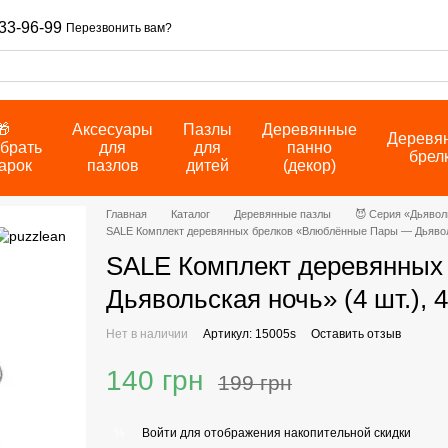
33-96-99
Перезвонить вам?
🎁
Аксесуары
Пазлы
Деревянные
Деревя
брать
для
для
панно
брел
арок
пазлов
дитей
(декор)
Главная
Каталог
Деревянные пазлы
😈 Серия «Дьявол
SALE Комплект деревянных брелков «Влюблённые Пары — Дьявольск
SALE Комплект деревянных
Дьявольская ночь» (4 шт.), 
Нет в наличии
Артикул: 15005s
Оставить отзыв
140 грн
199 грн
Войти
для отображения накопительной скидки
%