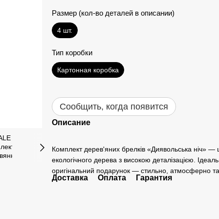
Размер (кол-во деталей в описании)
4 шт.
Тип коробки
Картонная коробка
Сообщить, когда появится
Описание
Комплект дерев'яних брелків «Диявольська ніч» — це
екологічного дерева з високою деталізацією. Ідеаль
оригінальний подарунок — стильно, атмосферно та
Доставка
Оплата
Гарантия