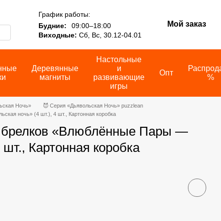
График работы:
Мой заказ
Будние:
09:00–18:00
Виходные:
Сб, Вс, 30.12-04.01
Настольные
нные
Деревянные
и
Распрод
Опт
ки
магниты
развивающие
%
игры
ьская Ночь»
😈 Серия «Дьявольская Ночь» puzzlean
ая ночь» (4 шт.), 4 шт., Картонная коробка
 брелков «Влюблённые Пары —
4 шт., Картонная коробка