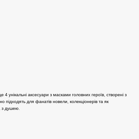
 4 унікальні аксесуари з масками головних героїв, створені з
но підходять для фанатів новели, колекціонерів та як
 з душею.