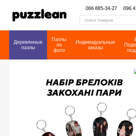
Перейти к основному контенту
066 885-34-27
096 4
Пазлы
Деревянные
Индивидуальные
по
Подо
пазлы
заказы
фото
под