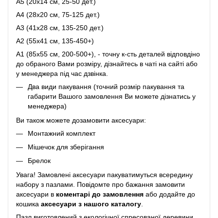
A5 (20х14 см, 25-50 дет.)
A4 (28x20 см, 75-125 дет.)
A3 (41х28 см, 135-250 дет.)
A2 (55х41 см, 135-450+)
A1 (85х55 см, 200-500+), - точну к-сть деталей відповдіно
до обраного Вами розміру, дізнайтесь в чаті на сайті або
у менеджера під час дзвінка.
Два види пакування (точний розмір пакування та
габарити Вашого замовлення Ви можете дізнатись у
менеджера)
Ви також можете дозамовити аксесуари:
Монтажний комплект
Мішечок для зберігання
Брелок
Увага! Замовлені аксесуари пакуватимуться всередину
набору з пазлами. Повідомте про бажання замовити
аксесуари в
коментарі до замовлення
або додайте до
кошика
аксесуари з нашого каталогу
.
Пазл виготовлений з екологічної спресованої деревини,