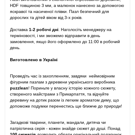
HDF товщиною 3 мм, а малюнок нанесено за допомогою
яскравої та насиченої плівки. Пазл безпечний для
дорослих та дітей віком від 3-х років.
Доставка
1-2 робочі дні
. Наголосіть менеджеру на
терміновості, і ми зможемо відправити в день
замовлення, якщо його оформлено до 11:00 в робочий
день.
Виготовлено в Україні
Проведіть час із захопленням, завдяки неймовірним
фігурним пазлам з деревени українського виробника
puzzlean
! Пориньте у власну історію кожного сюжету,
створеного майстрами з Прикарпаття, та відчуйте
деревину на дотик разом із легким ароматом диму, що
допоможе подумки перенестись ще ближче до природи!
Загадкові тварини, планети, мандали, дитяча чи
патріотична серія - кожен знайде сюжет до душі. Понад
100 сюжетів
дозволить обрати оригінальний подарунок