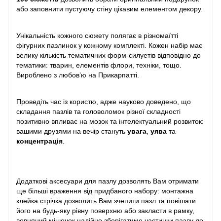
або заповнити пустуючу стіну цікавим елементом декору.
Унікальність кожного сюжету полягає в різномаїтті
фігурних пазлинок у кожному комплекті. Кожен набір має
велику кількість тематичних форм-силуетів відповідно до
тематики: тварин, елементів флори, техніки, тощо.
Вироблено з любов’ю на Прикарпатті.
Проведіть час із користю, адже науково доведено, що
складання пазлів та головоломок різної складності
позитивно впливає на мозок та інтелектуальний розвиток:
вашими друзями на вечір стануть
увага
,
уява
та
концентрація
.
Додаткові аксесуари для пазлу дозволять Вам отримати
ще більші враження від придбаного набору: монтажна
клейка стрічка дозволить Вам зчепити пазл та повішати
його на будь-яку рівну поверхню або закласти в рамку,
вовняний мішечок надійно зберігатиме частинки пазлу до