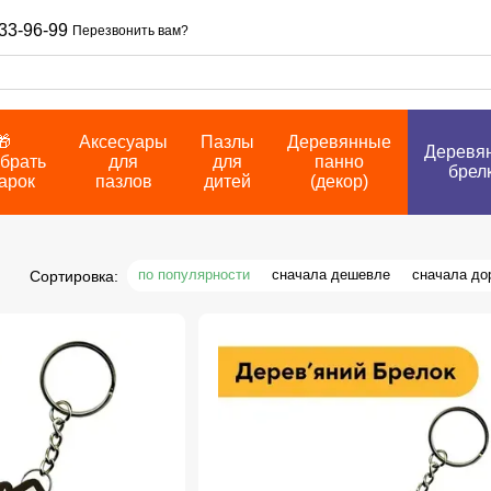
33-96-99
Перезвонить вам?
🎁
Аксесуары
Пазлы
Деревянные
Деревя
брать
для
для
панно
брел
арок
пазлов
дитей
(декор)
по популярности
сначала дешевле
сначала до
Сортировка: