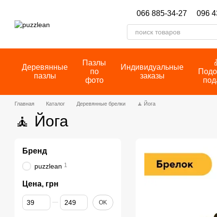
Перейти к основному контенту
066 885-34-27
096 4
Пазлы
Деревянные
Индивидуальные
по
Подо
пазлы
заказы
фото
под
Главная
Каталог
Деревянные брелки
🧘 Йога
🧘 Йога
Бренд
1
puzzlean
Цена, грн
От Цена, грн
До Цена, грн
OK