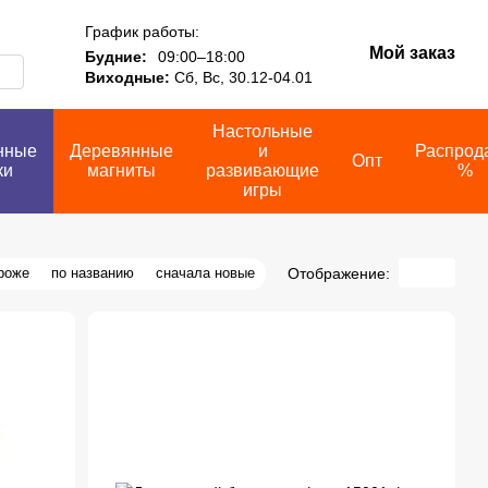
График работы:
Мой заказ
Будние:
09:00–18:00
Виходные:
Сб, Вс, 30.12-04.01
Настольные
нные
Деревянные
и
Распрод
Опт
ки
магниты
развивающие
%
игры
Отображение:
роже
по названию
сначала новые