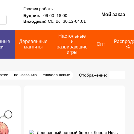
График работы:
Мой заказ
Будние:
09:00–18:00
Виходные:
Сб, Вс, 30.12-04.01
Настольные
нные
Деревянные
и
Распрод
Опт
ки
магниты
развивающие
%
игры
Отображение:
роже
по названию
сначала новые