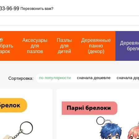
33-96-99
Перезвонить вам?
🎁
Аксесуары
Пазлы
Деревянные
Деревя
брать
для
для
панно
брел
арок
пазлов
дитей
(декор)
по популярности
сначала дешевле
сначала до
Сортировка: