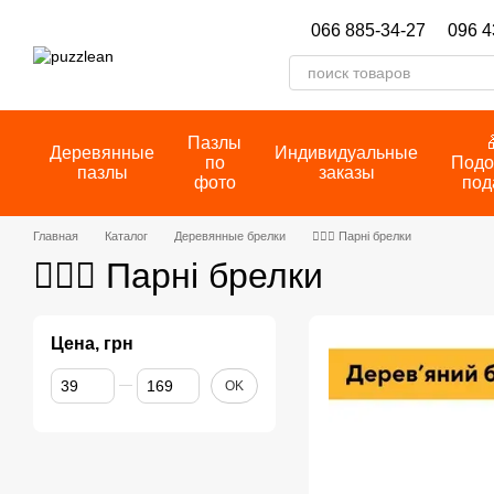
Перейти к основному контенту
066 885-34-27
096 4
Пазлы
Деревянные
Индивидуальные
по
Подо
пазлы
заказы
фото
под
Главная
Каталог
Деревянные брелки
👩‍❤️‍👨 Парні брелки
👩‍❤️‍👨 Парні брелки
Цена, грн
От Цена, грн
До Цена, грн
OK