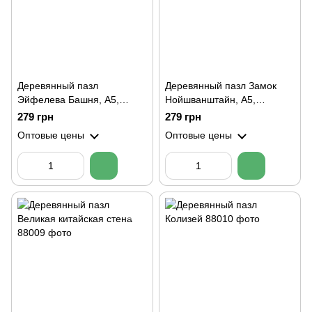
Деревянный пазл
Деревянный пазл Замок
Эйфелева Башня, А5,
Нойшванштайн, А5,
Картонная коробка
Картонная коробка
279 грн
279 грн
Оптовые цены
Оптовые цены