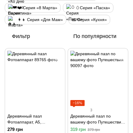
❤️ Серия «8 Марта»
🥚Серия «Пасха»
👩‍👧 Серия «Для Мам»
🧀 Серия «Кухня»
Фильтр
По популярности
−16%
3
Деревянный пазл
Деревянный пазл по
Фотоаппарат, А5,
вашему фото Путешествия,
Картонная коробка
А5, Картонная коробка
279 грн
319 грн
379 грн