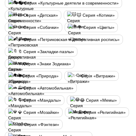
🎭 Серия «Культурные деятели в современности»
🧸 Серия «Детская»
🐱 Серия «Котики»
🐶 Серия «Собачки»
💐 Серия «Цветы»
🖌️ Серия «Петриковская и декоративная роспись»
🔖 Серия «Закладки-пазлы»
♈ Серия «Знаки Зодиака»
🌳Серия «Природа»
✨Серія «Витражи»
🚗 Серия «Автомобильная»
🌀 Серия «Мандалы»
😂 Серия «Мемы»
💎 Серия «Мозайки»
🙏 Серия «Религийная»
🧙‍♂️ Серия «Фэнтези»