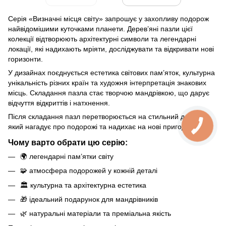
Серія «Визначні місця світу» запрошує у захопливу подорож
найвідомішими куточками планети. Дерев’яні пазли цієї
колекції відтворюють архітектурні символи та легендарні
локації, які надихають мріяти, досліджувати та відкривати нові
горизонти.
У дизайнах поєднується естетика світових пам’яток, культурна
унікальність різних країн та художня інтерпретація знакових
місць. Складання пазла стає творчою мандрівкою, що дарує
відчуття відкриттів і натхнення.
Після складання пазл перетворюється на стильний декор,
який нагадує про подорожі та надихає на нові пригоди.
Чому варто обрати цю серію:
🌍 легендарні пам’ятки світу
🧩 атмосфера подорожей у кожній деталі
🏛️ культурна та архітектурна естетика
🎁 ідеальний подарунок для мандрівників
🌿 натуральні матеріали та преміальна якість