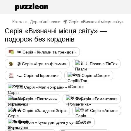
Каталог
Дерев'яні пазли
🌍 Серія «Визначні місця світу»
Серія «Визначні місця світу» —
подорож без кордонів
🎟️ Серія «Килими та трендові»
🎬 Серія «Ігри та фільми»
📱 Пазли з ТікТок
🏎️ Серія «Перегони»
⚽ Серія «Спорт»
🗺️ Серія «Мапи України»
🧱 Серія «Плиточки»
💖 Серія «Романтика»
🐲 Серія «Загадкові Звірі»
🌸 Серія «Аніме»
🎭 Серія «Культурні діячі у сучасності»