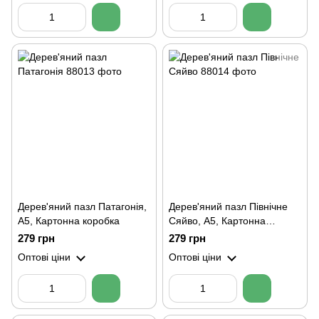
Дерев'яний пазл Патагонія,
Дерев'яний пазл Північне
А5, Картонна коробка
Сяйво, А5, Картонна
коробка
279 грн
279 грн
Оптові ціни
Оптові ціни