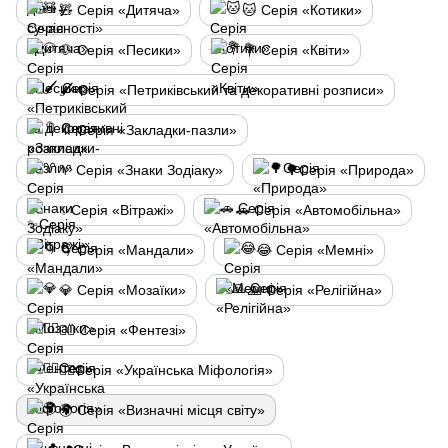
🧸 Серія «Дитяча»
🐱 Серія «Котики»
🐶 Серія «Песики»
💐 Серія «Квіти»
🖌️ Серія «Петриківський та декоративні розписи»
🔖 Серія «Закладки-пазли»
♈ Серія «Знаки Зодіаку»
🌳Серія «Природа»
✨Серія «Вітражі»
🚗 Серія «Автомобільна»
🌀 Серія «Мандали»
😂 Серія «Мемні»
💎 Серія «Мозаїки»
🙏 Серія «Релігійна»
🧙‍♂️ Серія «Фентезі»
🧚‍♂️Серія «Українська Міфологія»
🌍 Серія «Визначні місця світу»