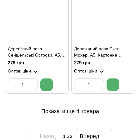
Дерев'яний пазл
Дерев'яний пазл Скелі
Сейшельські Острови, А5,
Мохер, А5, Картонна
Картонна коробка
коробка
279 грн
279 грн
Оптові ціни
Оптові ціни
Показати ще 4 товара
Назад
Вперед
1
з 2