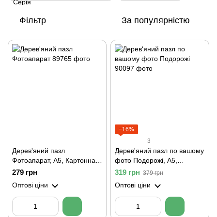
Фільтр
За популярністю
−16%
3
Дерев'яний пазл
Дерев'яний пазл по вашому
Фотоапарат, А5, Картонна
фото Подорожі, А5,
коробка
Картонна коробка
279 грн
319 грн
379 грн
Оптові ціни
Оптові ціни