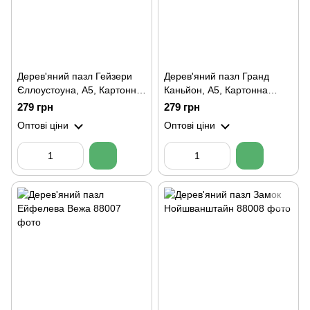
Дерев'яний пазл Гейзери
Дерев'яний пазл Гранд
Єллоустоуна, А5, Картонна
Каньйон, А5, Картонна
коробка
коробка
279 грн
279 грн
Оптові ціни
Оптові ціни