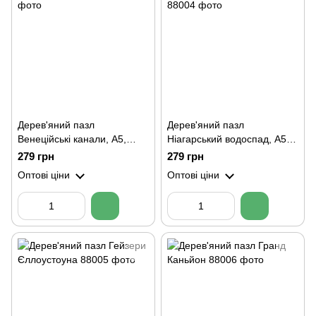
Дерев'яний пазл
Дерев'яний пазл
Венеційські канали, А5,
Ніагарський водоспад, А5,
Картонна коробка
Картонна коробка
279 грн
279 грн
Оптові ціни
Оптові ціни