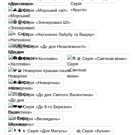
🌊 Серія «Морський світ»
🤖 Серія «Згенеровані ШІ»
✨ Серія «Натхненні Лабубу та Вакуку»
🇺🇦 Серія «До дня Незалежності»
🎃 Серія «Хелловін»
🎀 Серія «Святкові вінки»
🧩 Новорічні іграшки-пазли
🎄 Серія «Новорічна»
💌 Серія «До дня Святого Валентина»
❤️ Серія «До 8-го Березня»
🥚Серія «Великдень»
👩‍👧 Серія «Для Матусь»
🧀 Серія «Кухня»