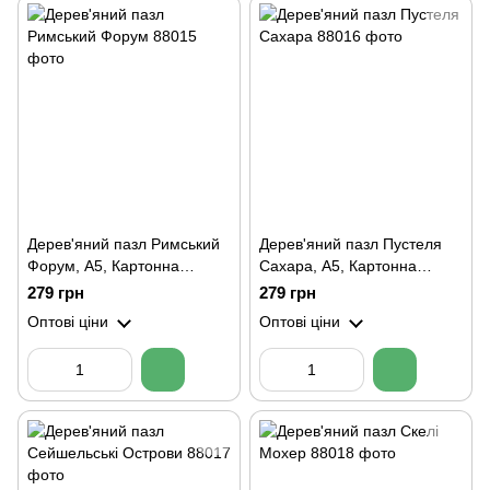
Дерев'яний пазл Римський
Дерев'яний пазл Пустеля
Форум, А5, Картонна
Сахара, А5, Картонна
коробка
коробка
279 грн
279 грн
Оптові ціни
Оптові ціни