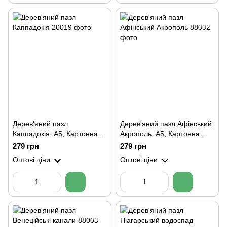
Дерев'яний пазл
Дерев'яний пазл Афінський
Каппадокія, А5, Картонна
Акрополь, А5, Картонна
коробка
коробка
279 грн
279 грн
Оптові ціни
Оптові ціни