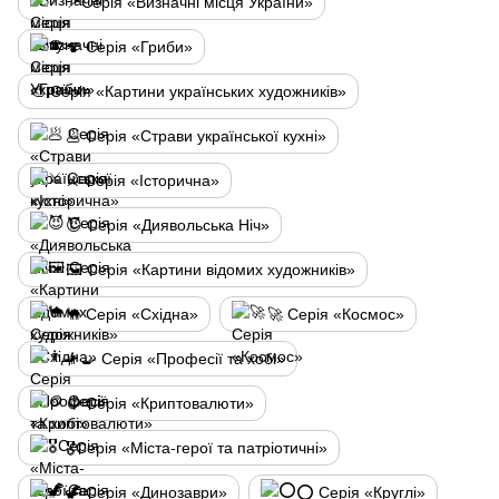
📍Серія «Визначні місця України»
🍄 Серія «Гриби»
🎨 Серія «Картини українських художників»
🥟 Серія «Страви української кухні»
⚔️ Серія «Історична»
😈 Серія «Диявольська Ніч»
🖼️ Серія «Картини відомих художників»
🐪 Серія «Східна»
🚀 Серія «Космос»
👨‍🍳 Серія «Професії та хобі»
🪙 Серія «Криптовалюти»
🎖️Серія «Міста-герої та патріотичні»
🦖 Серія «Динозаври»
⭕ Серія «Круглі»