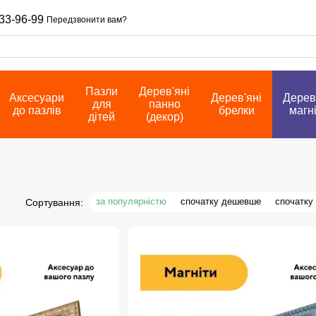
33-96-99
Передзвонити вам?
Пазли
Дерев'яні
Аксесуари
Дерев'яні
Дерев
для
панно
до пазлів
брелки
магн
дітей
(декор)
за популярністю
спочатку дешевше
спочатку
Сортування: