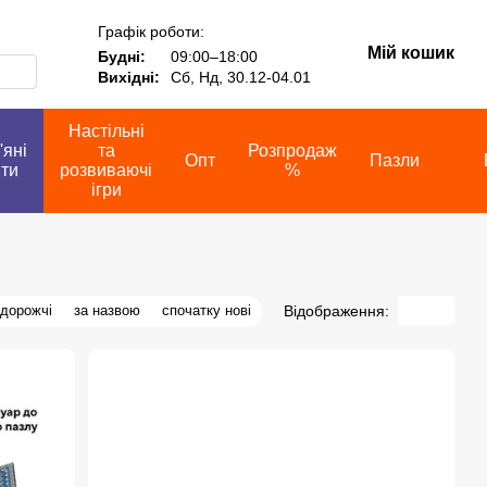
Графік роботи:
Мій кошик
Будні:
09:00–18:00
Вихідні:
Сб, Нд, 30.12-04.01
Настільні
'яні
та
Розпродаж
Опт
Пазли
іти
розвиваючі
%
ігри
Відображення:
 дорожчі
за назвою
спочатку нові