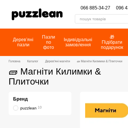
Перейти до основного контенту
066 885-34-27
096 4
Пазли
🎁
Дерев'яні
Індивідуальні
по
Підібрати
пазли
замовлення
фото
подарунок
Головна
Каталог
Дерев'яні магніти
🧱 Магніти Килимки & Плиточки
🧱 Магніти Килимки &
Плиточки
Бренд
10
puzzlean