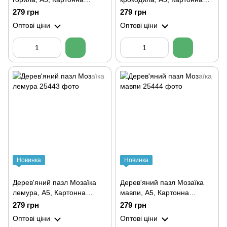
коробка
коробка
279 грн
279 грн
Оптові ціни
Оптові ціни
Новинка
Новинка
Дерев'яний пазл Мозаїка
Дерев'яний пазл Мозаїка
лемура, А5, Картонна
мавпи, А5, Картонна
коробка
коробка
279 грн
279 грн
Оптові ціни
Оптові ціни