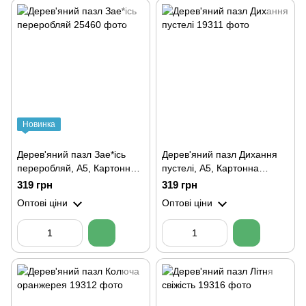
Новинка
Дерев'яний пазл Зае*ісь
Дерев'яний пазл Дихання
переробляй, А5, Картонна
пустелі, А5, Картонна
коробка
коробка
319 грн
319 грн
Оптові ціни
Оптові ціни