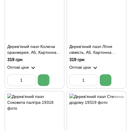
Дерев'яний пазл Колюча
Дерев'яний пазл Літня
оранжерея, А5, Картонна
свіжість, А5, Картонна
коробка
коробка
319 грн
319 грн
Оптові ціни
Оптові ціни