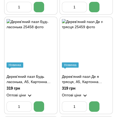
Новинка
Новинка
Дерев'яний пазл Будь
Дерев'яний пазл Де я
ласонька, А5, Картонна
трясця, А5, Картонна
коробка
коробка
319 грн
319 грн
Оптові ціни
Оптові ціни