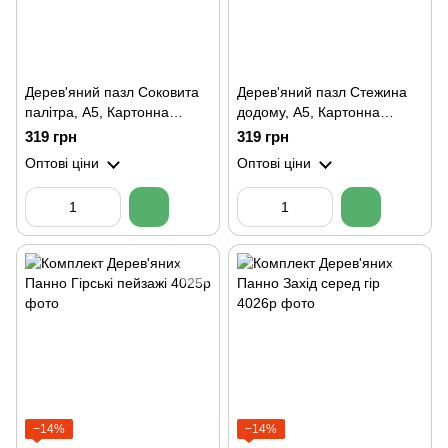
Дерев'яний пазл Соковита
Дерев'яний пазл Стежина
палітра, А5, Картонна
додому, А5, Картонна
коробка
коробка
319 грн
319 грн
Оптові ціни
Оптові ціни
−14%
−14%