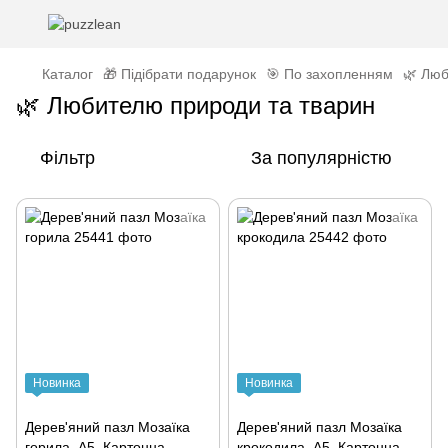
Каталог
🎁 Підібрати подарунок
🎯 По захопленням
🌿 Люб
🌿 Любителю природи та тварин
Фільтр
За популярністю
Новинка
Новинка
Дерев'яний пазл Мозаїка
Дерев'яний пазл Мозаїка
горила, А5, Картонна
крокодила, А5, Картонна