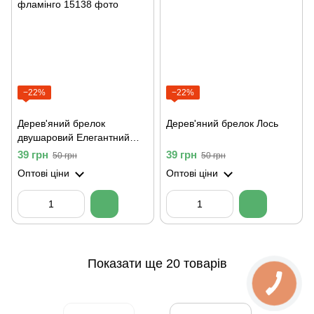
−22%
−22%
Дерев'яний брелок
Дерев'яний брелок Лось
двушаровий Елегантний
фламінго
39 грн
39 грн
50 грн
50 грн
Оптові ціни
Оптові ціни
Показати ще 20 товарів