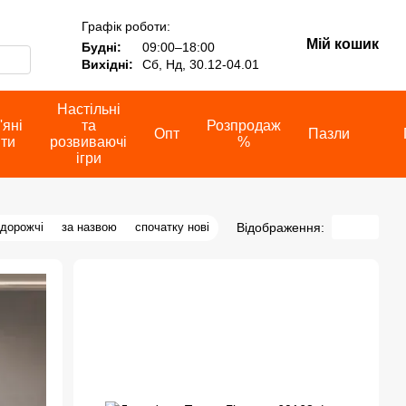
Графік роботи:
Мій кошик
Будні:
09:00–18:00
Вихідні:
Сб, Нд, 30.12-04.01
Настільні
'яні
та
Розпродаж
Опт
Пазли
іти
розвиваючі
%
ігри
Відображення:
 дорожчі
за назвою
спочатку нові