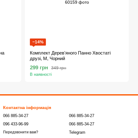
−14%
на
Комплект Дерев'яного Панно Хвостаті
друзі, M, Чорний
299 грн
349 грн
В наявності
Контактна інформація
066 885-34-27
066 885-34-27
096 433-96-99
066 885-34-27
Telegram
Передзвонити вам?