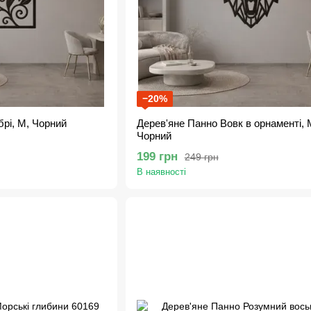
−20%
брі, M, Чорний
Дерев'яне Панно Вовк в орнаменті, 
Чорний
199 грн
249 грн
В наявності