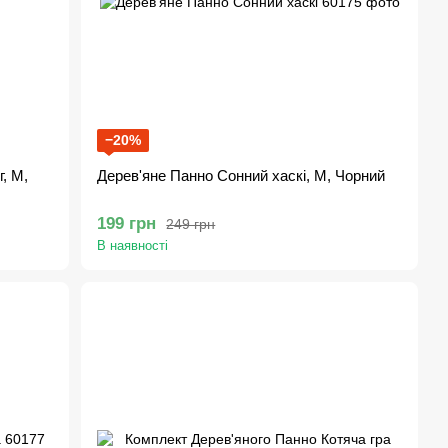
−20%
, M,
Дерев'яне Панно Сонний хаскі, M, Чорний
199 грн
249 грн
В наявності