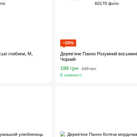
−20%
ькі глибини, M,
Дерев'яне Панно Розумний восьминіг
Чорний
199 грн
249 грн
В наявності