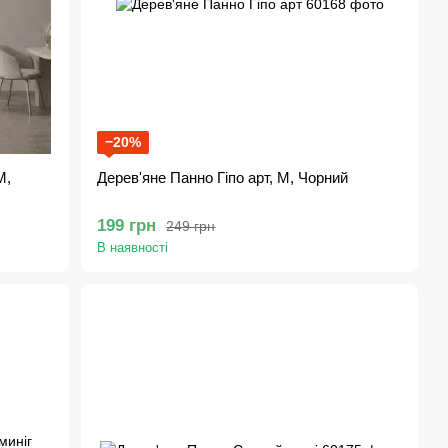
−20%
M,
Дерев'яне Панно Гіпо арт, M, Чорний
199 грн
249 грн
В наявності