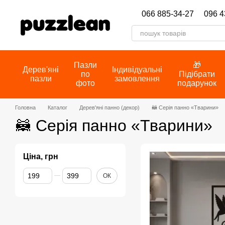
Перейти до основного контенту
066 885-34-27
096 4
Пазли
🎁
Дерев'яні
Індивідуальні
по
Підібрати
пазли
замовлення
фото
подарунок
Головна
Каталог
Дерев'яні панно (декор)
🦝 Серія панно «Тварини»
🦝 Серія панно «Тварини»
Ціна, грн
Від Ціна, грн
До Ціна, грн
ОК