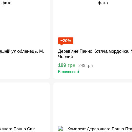
−20%
ашній улюбленець, M,
Дерев'яне Панно Котяча мордочка, 
Чорний
199 грн
249 грн
В наявності