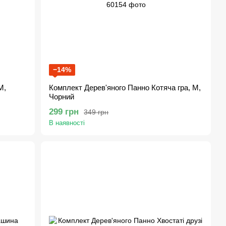
−14%
M,
Комплект Дерев'яного Панно Котяча гра, M,
Чорний
299 грн
349 грн
В наявності