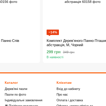
−14%
 Панно Спів
Комплект Дерев'яного Панно Пташи
абстракція, M, Чорний
299 грн
349 грн
В наявності
Каталог
Клієнтам
Дерев'яні пазли
Вхід до кабінету
Пазли по фото
Про нас
Індивідуальні замовлення
Оплата і доставка
🎁 Підібрати подарунок
Оферта, умови обміну та