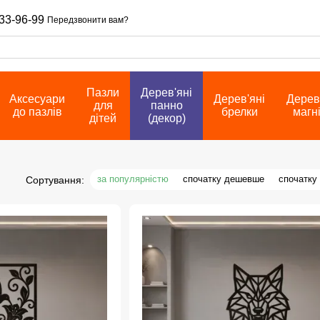
33-96-99
Передзвонити вам?
Пазли
Дерев'яні
Аксесуари
Дерев'яні
Дерев
для
панно
до пазлів
брелки
магн
дітей
(декор)
за популярністю
спочатку дешевше
спочатку
Сортування: