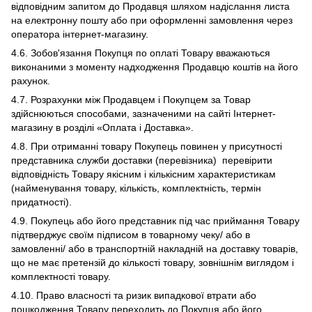
відповідним запитом до Продавця шляхом надіслання листа
на електронну пошту або при оформленні замовлення через
оператора інтернет-магазину.
4.6. Зобов'язання Покупця по оплаті Товару вважаються
виконаними з моменту надходження Продавцю коштів на його
рахунок.
4.7. Розрахунки між Продавцем і Покупцем за Товар
здійснюються способами, зазначеними на сайті Інтернет-
магазину в розділі «Оплата і Доставка».
4.8. При отриманні товару Покупець повинен у присутності
представника служби доставки (перевізника) перевірити
відповідність Товару якісним і кількісним характеристикам
(найменування товару, кількість, комплектність, термін
придатності).
4.9. Покупець або його представник під час приймання Товару
підтверджує своїм підписом в товарному чеку/ або в
замовленні/ або в транспортній накладній на доставку товарів,
що не має претензій до кількості товару, зовнішнім виглядом і
комплектності товару.
4.10. Право власності та ризик випадкової втрати або
пошкодження Товару переходить до Покупця або його