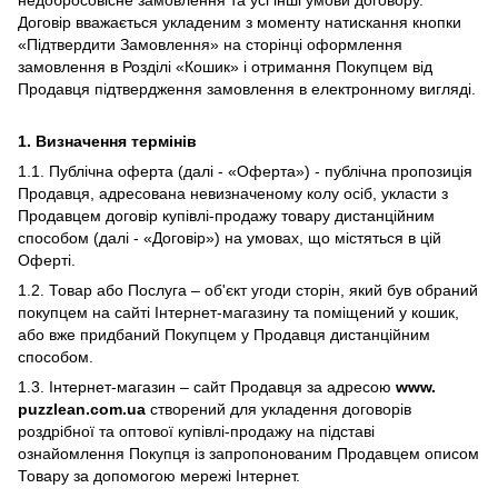
недобросовісне замовлення та усі інші умови договору.
Договір вважається укладеним з моменту натискання кнопки
«Підтвердити Замовлення» на сторінці оформлення
замовлення в Розділі «Кошик» і отримання Покупцем від
Продавця підтвердження замовлення в електронному вигляді.
1.
Визначення термінів
1.1. Публічна оферта (далі - «Оферта») - публічна пропозиція
Продавця, адресована невизначеному колу осіб, укласти з
Продавцем договір купівлі-продажу товару дистанційним
способом (далі - «Договір») на умовах, що містяться в цій
Оферті.
1.2. Товар або Послуга – об'єкт угоди сторін, який був обраний
покупцем на сайті Інтернет-магазину та поміщений у кошик,
або вже придбаний Покупцем у Продавця дистанційним
способом.
1.3. Інтернет-магазин – сайт Продавця за адресою
www.
puzzlean.com.ua
створений для укладення договорів
роздрібної та оптової купівлі-продажу на підставі
ознайомлення Покупця із запропонованим Продавцем описом
Товару за допомогою мережі Інтернет.