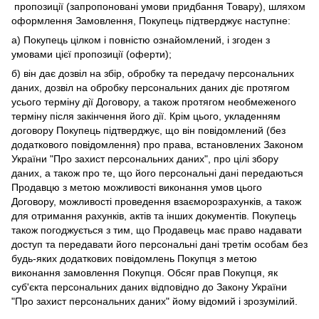
пропозиції (запропоновані умови придбання Товару), шляхом
оформлення Замовлення, Покупець підтверджує наступне:
а) Покупець цілком і повністю ознайомлений, і згоден з
умовами цієї пропозиції (оферти);
б) він дає дозвіл на збір, обробку та передачу персональних
даних, дозвіл на обробку персональних даних діє протягом
усього терміну дії Договору, а також протягом необмеженого
терміну після закінчення його дії. Крім цього, укладенням
договору Покупець підтверджує, що він повідомлений (без
додаткового повідомлення) про права, встановлених Законом
України "Про захист персональних даних", про цілі збору
даних, а також про те, що його персональні дані передаються
Продавцю з метою можливості виконання умов цього
Договору, можливості проведення взаєморозрахунків, а також
для отримання рахунків, актів та інших документів. Покупець
також погоджується з тим, що Продавець має право надавати
доступ та передавати його персональні дані третім особам без
будь-яких додаткових повідомлень Покупця з метою
виконання замовлення Покупця. Обсяг прав Покупця, як
суб'єкта персональних даних відповідно до Закону України
"Про захист персональних даних" йому відомий і зрозумілий.