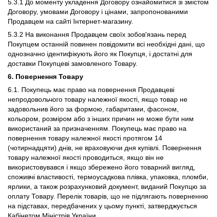
5.3.1 До моменту укладення Договору ознайомитися зі змістом
Договору, умовами Договору і цінами, запропонованими
Продавцем на сайті Інтернет-магазину.
5.3.2 На виконання Продавцем своїх зобов'язань перед
Покупцем останній повинен повідомити всі необхідні дані, що
однозначно ідентифікують його як Покупця, і достатні для
доставки Покупцеві замовленого Товару.
6. Повернення Товару
6.1. Покупець має право на повернення Продавцеві
непродовольчого товару належної якості, якщо товар не
задовольнив його за формою, габаритами, фасоном,
кольором, розміром або з інших причин не може бути ним
використаний за призначенням. Покупець має право на
повернення товару належної якості протягом 14
(чотирнадцяти) днів, не враховуючи дня купівлі. Повернення
товару належної якості проводиться, якщо він не
використовувався і якщо збережено його товарний вигляд,
споживчі властивості, термоусадкова плівка, упаковка, пломби,
ярлики, а також розрахунковий документ, виданий Покупцю за
оплату Товару. Перелік товарів, що не підлягають поверненню
на підставах, передбачених у цьому пункті, затверджується
Кабінетом Міністрів України.