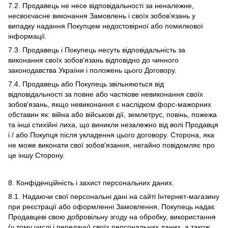
7.2. Продавець не несе відповідальності за неналежне,
несвоєчасне виконання Замовлень і своїх зобов’язань у
випадку надання Покупцем недостовірної або помилкової
інформації.
7.3. Продавець і Покупець несуть відповідальність за
виконання своїх зобов'язань відповідно до чинного
законодавства України і положень цього Договору.
7.4. Продавець або Покупець звільняються від
відповідальності за повне або часткове невиконання своїх
зобов'язань, якщо невиконання є наслідком форс-мажорних
обставин як: війна або військові дії, землетрус, повінь, пожежа
та інші стихійні лиха, що виникли незалежно від волі Продавця
і / або Покупця після укладення цього договору. Сторона, яка
не може виконати свої зобов'язання, негайно повідомляє про
це іншу Сторону.
8. Конфіденційність і захист персональних даних.
8.1. Надаючи свої персональні дані на сайті Інтернет-магазину
при реєстрації або оформленні Замовлення, Покупець надає
Продавцеві свою добровільну згоду на обробку, використання
(у тому числі і передачу) своїх персональних даних, а також