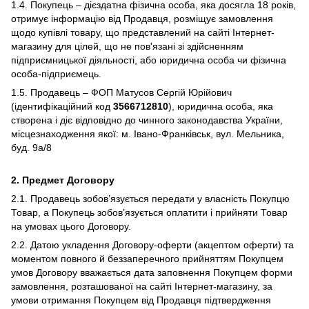
1.4. Покупець – дієздатна фізична особа, яка досягла 18 років,
отримує інформацію від Продавця, розміщує замовлення
щодо купівлі товару, що представлений на сайті Інтернет-
магазину для цілей, що не пов'язані зі здійсненням
підприємницької діяльності, або юридична особа чи фізична
особа-підприємець.
1.5. Продавець – ФОП Матусов Сергій Юрійович
(ідентифікаційний код
3566712810
), юридична особа, яка
створена і діє відповідно до чинного законодавства України,
місцезнаходження якої: м. Івано-Франківськ, вул. Мельника,
буд. 9а/8
2.
Предмет Договору
2.1. Продавець зобов’язується передати у власність Покупцю
Товар, а Покупець зобов’язується оплатити і прийняти Товар
на умовах цього Договору.
2.2. Датою укладення Договору-оферти (акцептом оферти) та
моментом повного й беззаперечного прийняттям Покупцем
умов Договору вважається дата заповнення Покупцем форми
замовлення, розташованої на сайті Інтернет-магазину, за
умови отримання Покупцем від Продавця підтвердження