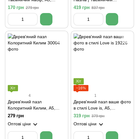
Картонна коробка
комплект, А5, Картонна
170 грн
419 грн
279 грн
837 грн
коробка
Хіт
Хіт
−16%
4
1
Дерев'яний пазл
Дерев'яний пазл ваше фото
Колоритний Килим, А5,
в стилі Love is, А5,
Картонна коробка
Картонна коробка
279 грн
319 грн
379 грн
Оптові ціни
Оптові ціни