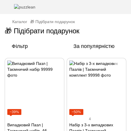
Каталог
🎁 Підібрати подарунок
🎁 Підібрати подарунок
Фільтр
За популярністю
−39%
−50%
4
Випадковий Пазл |
Набір з 3-х випадкових
Таємничий набір, А5,
Пазлів | Таємничий