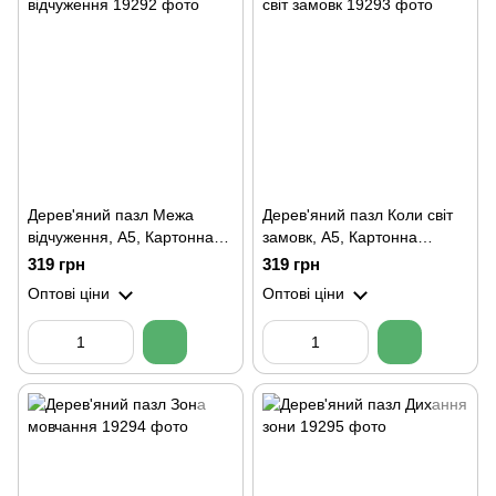
Дерев'яний пазл Межа
Дерев'яний пазл Коли світ
відчуження, А5, Картонна
замовк, А5, Картонна
коробка
коробка
319 грн
319 грн
Оптові ціни
Оптові ціни