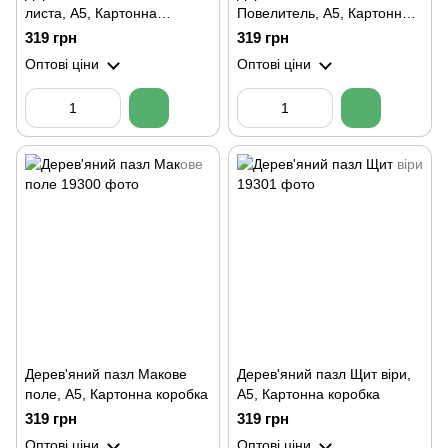
листа, А5, Картонна
Повелитель, А5, Картонна
коробка
коробка
319 грн
319 грн
Оптові ціни
Оптові ціни
Дерев'яний пазл Макове
Дерев'яний пазл Щит віри,
поле, А5, Картонна коробка
А5, Картонна коробка
319 грн
319 грн
Оптові ціни
Оптові ціни