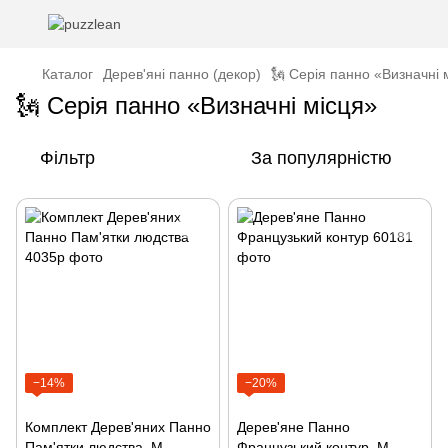
Каталог
Дерев'яні панно (декор)
🗽 Серія панно «Визначні 
🗽 Серія панно «Визначні місця»
Фільтр
За популярністю
−14%
−20%
Комплект Дерев'яних Панно
Дерев'яне Панно
Пам'ятки людства, M,
Французький контур, M,