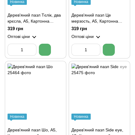
Новинка
Новинка
Дерев'яний пазл Тєлік, два
Дерев'яний пазл Це
крєсла, А5, Картонна
мерзость, А5, Картонна
коробка
коробка
319 грн
319 грн
Оптові ціни
Оптові ціни
Новинка
Новинка
Дерев'яний пазл Шо, А5,
Дерев'яний пазл Side eye,