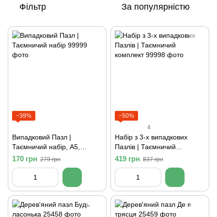
Фільтр
За популярністю
−39%
−50%
4
Випадковий Пазл |
Набір з 3-х випадкових
Таємничий набір, А5,
Пазлів | Таємничий
Картонна коробка
комплект, А5, Картонна
170 грн
419 грн
279 грн
837 грн
коробка