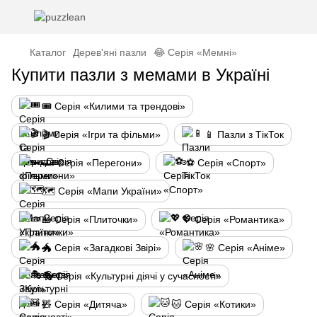
Каталог
Дерев'яні пазли
😂 Серія «Мемні»
Купити пазли з мемами в Україні
🎟️ Серія «Килими та трендові»
🎬 Серія «Ігри та фільми»
📱 Пазли з ТікТок
🏎️ Серія «Перегони»
⚽ Серія «Спорт»
🗺️ Серія «Мапи України»
🧱 Серія «Плиточки»
💖 Серія «Романтика»
🐲 Серія «Загадкові Звірі»
🌸 Серія «Аніме»
🎭 Серія «Культурні діячі у сучасності»
🧸 Серія «Дитяча»
🐱 Серія «Котики»