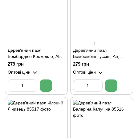
1
Дерев'яний пазл
Дерев'яний пазл
Бомбарділо Крокоділо, А5,
Бомбомбіні Гуссіні, А5,
Картонна коробка
Картонна коробка
279 грн
279 грн
Оптові ціни
Оптові ціни