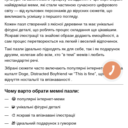
найвідоміші меми, які стали частиною сучасного цифрового
світу — від культових персонажів до вірусних сюжетів, що
викликають усмішку з першого погляду.
Кожен пазл створений з якісної деревини та має унікальні
фігурні деталі, що роблять процес складання ще цікавішим.
Яскраві ілюстрації та знайомі образи додають емоційності, а
сам процес перетворюється на легкий і веселий відпочинок.
Такі пазли ідеально підходять як для себе, так і як подарунок
друзям, колегам або всім, хто “в темі” мемів і любить
нестандартні речі.
Зібрані сюжети часто включають популярні інтернет-образи на
кшталт Doge, Distracted Boyfriend чи “This is fine”, що додає
відчуття ностальгії та впізнаваності .
Чому варто обрати мемні пазли:
😂 популярні інтернет-меми
🧩 унікальні фігурні деталі
🎨 яскраві та впізнавані ілюстрації
🎁 ідеальний подарунок з гумором