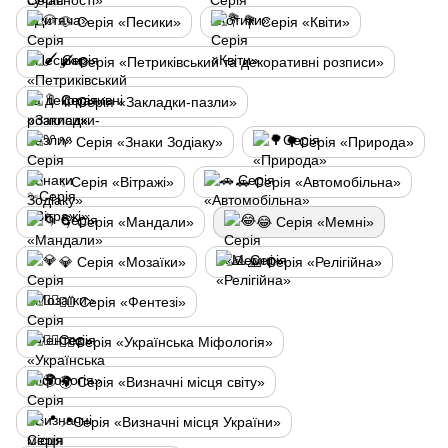
🐶 Серія «Песики»
💐 Серія «Квіти»
🖌️ Серія «Петриківський та декоративні розписи»
🔖 Серія «Закладки-пазли»
♈ Серія «Знаки Зодіаку»
🌳Серія «Природа»
✨Серія «Вітражі»
🚗 Серія «Автомобільна»
🌀 Серія «Мандали»
😂 Серія «Мемні»
💎 Серія «Мозаїки»
🙏 Серія «Релігійна»
🧙‍♂️ Серія «Фентезі»
🧚‍♂️Серія «Українська Міфологія»
🌍 Серія «Визначні місця світу»
📍Серія «Визначні місця України»