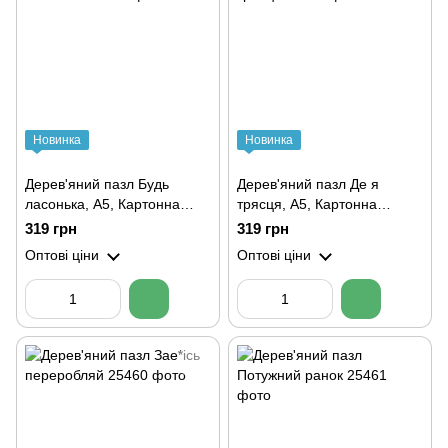
Новинка
Новинка
Дерев'яний пазл Будь
Дерев'яний пазл Де я
ласонька, А5, Картонна
трясця, А5, Картонна
коробка
коробка
319 грн
319 грн
Оптові ціни
Оптові ціни