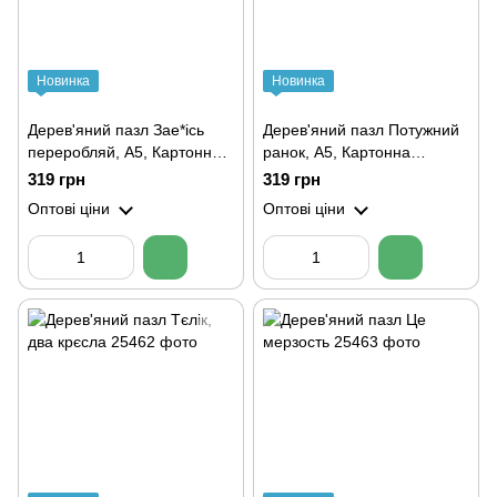
Новинка
Новинка
Дерев'яний пазл Зае*ісь
Дерев'яний пазл Потужний
переробляй, А5, Картонна
ранок, А5, Картонна
коробка
коробка
319 грн
319 грн
Оптові ціни
Оптові ціни