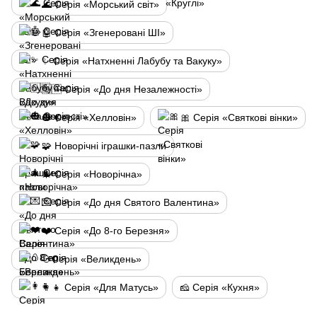
🌊 Серія «Морський світ»
🤖 Серія «Згенеровані ШІ»
✨ Серія «Натхненні Лабубу та Вакуку»
🇺🇦 Серія «До дня Незалежності»
🎃 Серія «Хелловін»
🎀 Серія «Святкові вінки»
🧩 Новорічні іграшки-пазли
🎄 Серія «Новорічна»
💌 Серія «До дня Святого Валентина»
❤️ Серія «До 8-го Березня»
🥚Серія «Великдень»
👩‍👧 Серія «Для Матусь»
🧀 Серія «Кухня»