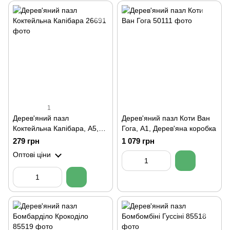
1
Дерев'яний пазл
Дерев'яний пазл Коти Ван
Коктейльна Капібара, А5,
Гога, A1, Дерев'яна коробка
Картонна коробка
279 грн
1 079 грн
Оптові ціни