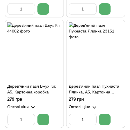
Дерев'яний пазл Вжух Кіт,
Дерев'яний пазл Пухнаста
А5, Картонна коробка
Ялинка, А5, Картонна
коробка
279 грн
279 грн
Оптові ціни
Оптові ціни