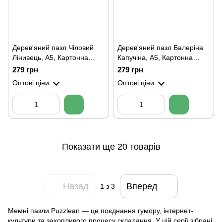
Дерев'яний пазл Чіловий
Дерев'яний пазл Балеріна
Лінивець, А5, Картонна
Капучіна, А5, Картонна
коробка
коробка
279 грн
279 грн
Оптові ціни
Оптові ціни
Показати ще 20 товарів
Назад
Вперед
1
з 3
Мемні пазли Puzzlean — це поєднання гумору, інтернет-
культури та захопливого процесу складання. У цій серії зібрані