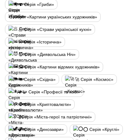
🍄 Серія «Гриби»
🎨 Серія «Картини українських художників»
🥟 Серія «Страви української кухні»
⚔️ Серія «Історична»
😈 Серія «Диявольська Ніч»
🖼️ Серія «Картини відомих художників»
🐪 Серія «Східна»
🚀 Серія «Космос»
👨‍🍳 Серія «Професії та хобі»
🪙 Серія «Криптовалюти»
🎖️Серія «Міста-герої та патріотичні»
🦖 Серія «Динозаври»
⭕ Серія «Круглі»