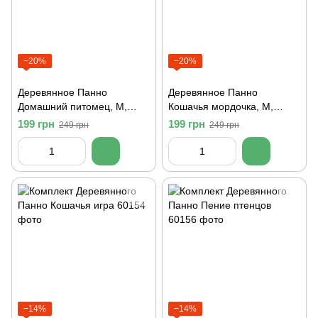
−20%
−20%
Деревянное Панно
Деревянное Панно
Домашний питомец, M,
Кошачья мордочка, M,
Чорный
Чорный
199 грн
199 грн
249 грн
249 грн
−14%
−14%