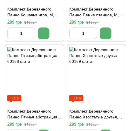
Комплект Деревянного
Комплект Деревянного
Панно Кошачья игра, M,
Панно Пение птенцов, M,
Чорный
Чорный
299 грн
299 грн
349 грн
349 грн
−14%
−14%
Комплект Деревянного
Комплект Деревянного
Панно Птичья абстракция,
Панно Хвостатые друзья,
M, Чорный
M, Чорный
299 грн
299 грн
349 грн
349 грн