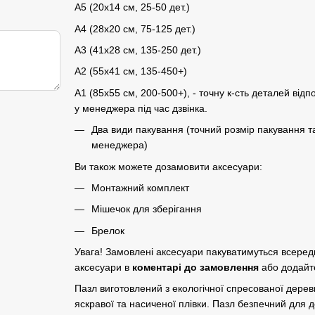
A5 (20х14 см, 25-50 дет.)
A4 (28x20 см, 75-125 дет.)
A3 (41х28 см, 135-250 дет.)
A2 (55х41 см, 135-450+)
A1 (85х55 см, 200-500+), - точну к-сть деталей відп
у менеджера під час дзвінка.
Два види пакування (точний розмір пакування т
менеджера)
Ви також можете дозамовити аксесуари:
Монтажний комплект
Мішечок для зберігання
Брелок
Увага! Замовлені аксесуари пакуватимуться всере
аксесуари в
коментарі до замовлення
або додайт
Пазл виготовлений з екологічної спресованої дер
яскравої та насиченої плівки. Пазл безпечний для до