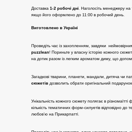
Доставка
1-2 робочі дні
. Наголосіть менеджеру на 
якщо його оформлено до 11:00 в робочий день.
Виготовлено в Україні
Проведіть час із захопленням, завдяки неймовірни
puzzlean
! Пориньте у власну історію кожного сюже
на дотик разом із легким ароматом диму, що допо
Загадкові тварини, планети, мандали, дитяча чи па
сюжетів
дозволить обрати оригінальний подарунок
Унікальність кожного сюжету полягає в різномаїтті 
кількість тематичних форм-силуетів відповідно до т
любов’ю на Прикарпатті.
Проведіть час із користю, адже науково доведено, щ