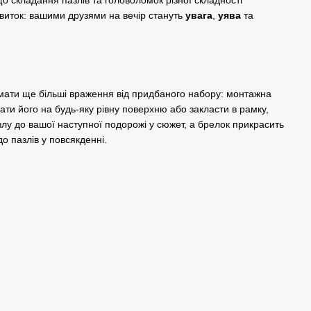
виток: вашими друзями на вечір стануть
увага
,
уява
та
мати ще більші враження від придбаного набору: монтажна
ати його на будь-яку рівну поверхню або закласти в рамку,
лу до вашої наступної подорожі у сюжет, а брелок прикрасить
о пазлів у повсякденні.