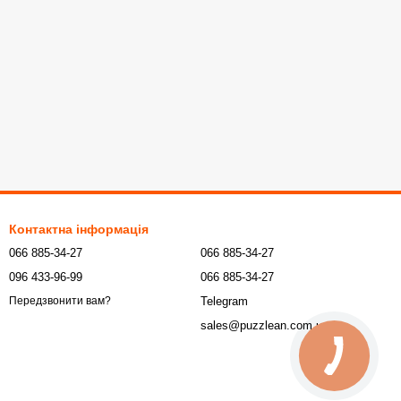
Контактна інформація
066 885-34-27
066 885-34-27
096 433-96-99
066 885-34-27
Telegram
Передзвонити вам?
sales@puzzlean.com.ua