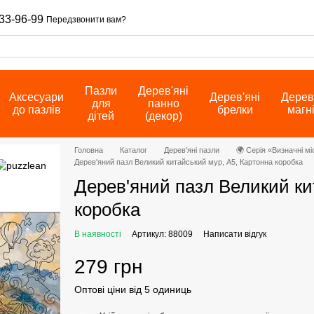
33-96-99
Передзвонити вам?
Пазли
Дерев'яні
Аксесуари
Дерев'яні
Дерев
для
панно
до пазлів
брелки
магн
дітей
(декор)
Головна
Каталог
Дерев'яні пазли
🌍 Серія «Визначні мі
Дерев'яний пазл Великий китайський мур, А5, Картонна коробка
Дерев'яний пазл Великий ки
коробка
В наявності
Артикул: 88009
Написати відгук
279 грн
Оптові ціни від 5 одиниць