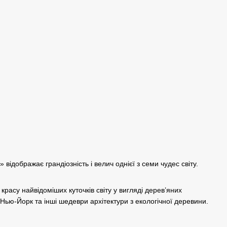
відображає грандіозність і велич однієї з семи чудес світу.
красу найвідоміших куточків світу у вигляді дерев’яних
Нью-Йорк та інші шедеври архітектури з екологічної деревини.