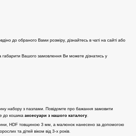
овдіно до обраного Вами розміру, дізнайтесь в чаті на сайті або
а габарити Вашого замовлення Ви можете дізнатись у
дину набору з пазлами. Повідомте про бажання замовити
е до кошика
аксесуари з нашого каталогу
.
евини, HDF товщиною 3 мм, а малюнок нанесено за допомогою
рослих та дітей віком від 3-х років.