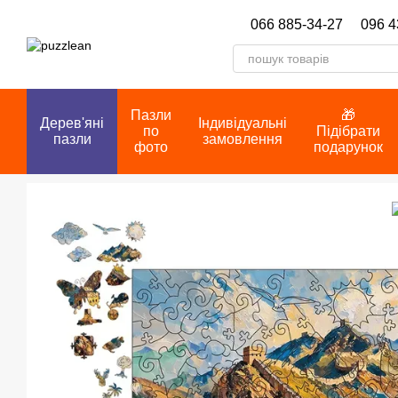
Перейти до основного контенту
066 885-34-27
096 4
Пазли
🎁
Дерев'яні
Індивідуальні
по
Підібрати
пазли
замовлення
фото
подарунок