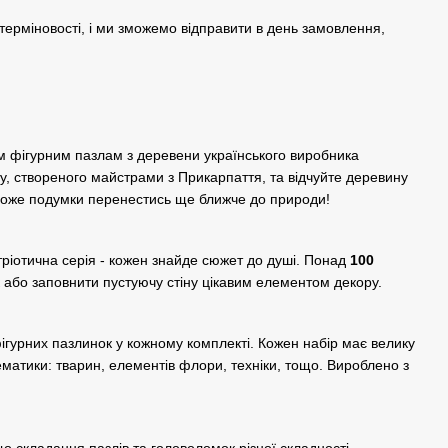
терміновості, і ми зможемо відправити в день замовлення,
м фігурним пазлам з деревени українського виробника
ту, створеного майстрами з Прикарпаття, та відчуйте деревину
може подумки перенестись ще ближче до природи!
тріотична серія - кожен знайде сюжет до душі. Понад
100
 або заповнити пустуючу стіну цікавим елементом декору.
фігурних пазлинок у кожному комплекті. Кожен набір має велику
ематики: тварин, елементів флори, техніки, тощо. Вироблено з
о складання пазлів та головоломок різної складності