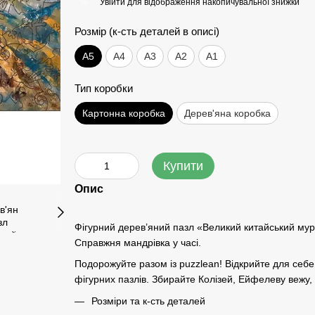
Увійти
для відображення накопичувальної знижки
%
Розмір (к-сть деталей в описі)
А5
А4
A3
A2
A1
Тип коробки
Картонна коробка
Дерев'яна коробка
Купити
Опис
Фігурний дерев’яний пазл «Великий китайський мур» 
Справжня мандрівка у часі.
Подорожуйте разом із puzzlean! Відкрийте для себе 
фігурних пазлів. Збирайте Колізей, Ейфелеву вежу, 
Розміри та к-сть деталей