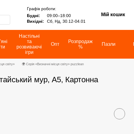
Графік роботи:
Мій кошик
Будні:
09:00–18:00
Вихідні:
Сб, Нд, 30.12-04.01
Настільні
'яні
та
Розпродаж
Опт
Пазли
іти
розвиваючі
%
ігри
сця світу»
🌍 Серія «Визначні місця світу» puzzlean
тайський мур, А5, Картонна