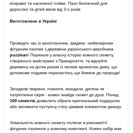
яскравої та насиченої плівки. Пазл безпечний для
дорослих та дітей віком від 3-х років.
Виготовлено в Україні
Проведіть час із захопленням, завдяки неймовірним
фігурним пазлам з деревени українського виробника
puzzlean
! Пориньте у власну історію кожного сюжету,
створеного майстрами з Прикарпаття, та відчуйте
деревину на дотик разом із легким ароматом диму, що
допоможе подумки перенестись ще ближче до природи!
Загадкові тварини, планети, мандали, дитяча чи
патріотична серія - кожен знайде сюжет до душі. Понад
100 сюжетів
дозволить обрати оригінальний подарунок
або заповнити пустуючу стіну цікавим елементом декору.
Унікальність кожного сюжету полягає в різномаїтті
фігурних пазлинок у кожному комплекті. Кожен набір має