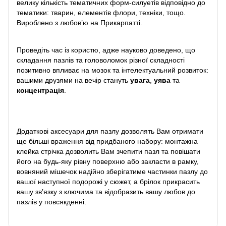
велику кількість тематичних форм-силуетів відповідно до
тематики: тварин, елементів флори, техніки, тощо.
Вироблено з любов’ю на Прикарпатті.
Проведіть час із користю, адже науково доведено, що
складання пазлів та головоломок різної складності
позитивно впливає на мозок та інтелектуальний розвиток:
вашими друзями на вечір стануть
увага
,
уява
та
концентрація
.
Додаткові аксесуари для пазлу дозволять Вам отримати
ще більші враження від придбаного набору: монтажна
клейка стрічка дозволить Вам зчепити пазл та повішати
його на будь-яку рівну поверхню або закласти в рамку,
вовняний мішечок надійно зберігатиме частинки пазлу до
вашої наступної подорожі у сюжет, а брілок прикрасить
вашу зв’язку з ключима та відобразить вашу любов до
пазлів у повсякденні.