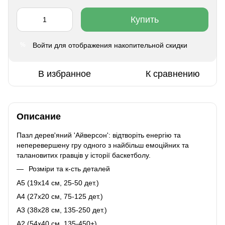
Купить
Войти
для отображения накопительной скидки
%
В избранное
К сравнению
Описание
Пазл дерев'яний 'Айверсон': відтворіть енергію та
неперевершену гру одного з найбільш емоційних та
талановитих гравців у історії баскетболу.
Розміри та к-сть деталей
A5 (19х14 см, 25-50 дет.)
A4 (27x20 см, 75-125 дет.)
A3 (38х28 см, 135-250 дет.)
A2 (54х40 см, 135-450+)