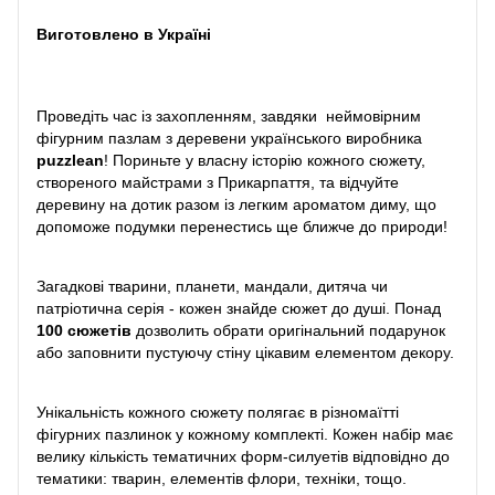
Виготовлено в Україні
Проведіть час із захопленням, завдяки неймовірним
фігурним пазлам з деревени українського виробника
puzzlean
! Пориньте у власну історію кожного сюжету,
створеного майстрами з Прикарпаття, та відчуйте
деревину на дотик разом із легким ароматом диму, що
допоможе подумки перенестись ще ближче до природи!
Загадкові тварини, планети, мандали, дитяча чи
патріотична серія - кожен знайде сюжет до душі. Понад
100 сюжетів
дозволить обрати оригінальний подарунок
або заповнити пустуючу стіну цікавим елементом декору.
Унікальність кожного сюжету полягає в різномаїтті
фігурних пазлинок у кожному комплекті. Кожен набір має
велику кількість тематичних форм-силуетів відповідно до
тематики: тварин, елементів флори, техніки, тощо.