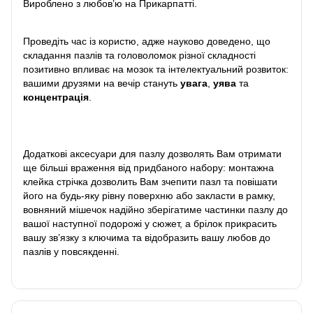
Вироблено з любов’ю на Прикарпатті.
Проведіть час із користю, адже науково доведено, що
складання пазлів та головоломок різної складності
позитивно впливає на мозок та інтелектуальний розвиток:
вашими друзями на вечір стануть
увага
,
уява
та
концентрація
.
Додаткові аксесуари для пазлу дозволять Вам отримати
ще більші враження від придбаного набору: монтажна
клейка стрічка дозволить Вам зчепити пазл та повішати
його на будь-яку рівну поверхню або закласти в рамку,
вовняний мішечок надійно зберігатиме частинки пазлу до
вашої наступної подорожі у сюжет, а брілок прикрасить
вашу зв’язку з ключима та відобразить вашу любов до
пазлів у повсякденні.