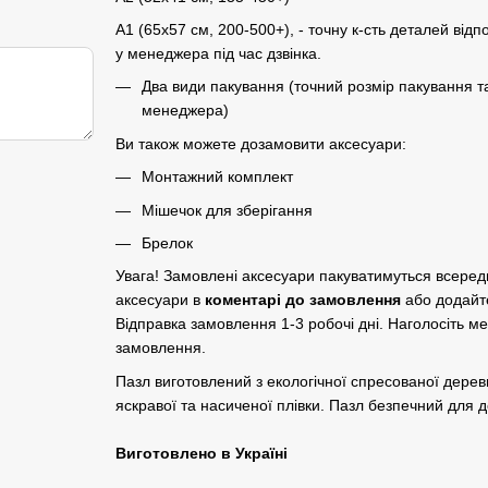
A1 (65х57 см, 200-500+), - точну к-сть деталей відп
у менеджера під час дзвінка.
Два види пакування (точний розмір пакування т
менеджера)
Ви також можете дозамовити аксесуари:
Монтажний комплект
Мішечок для зберігання
Брелок
Увага! Замовлені аксесуари пакуватимуться всере
аксесуари в
коментарі до замовлення
або додайт
Відправка замовлення 1-3 робочі дні. Наголосіть м
замовлення.
Пазл виготовлений з екологічної спресованої дер
яскравої та насиченої плівки. Пазл безпечний для до
Виготовлено в Україні