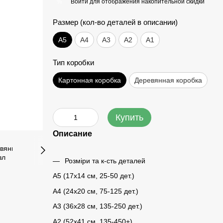
Войти
для отображения накопительной скидки
%
Размер (кол-во деталей в описании)
А5
А4
A3
A2
A1
Тип коробки
Картонная коробка
Деревянная коробка
Купить
Описание
Розміри та к-сть деталей
A5 (17х14 см, 25-50 дет.)
A4 (24x20 см, 75-125 дет.)
A3 (36х28 см, 135-250 дет.)
A2 (52х41 см, 135-450+)