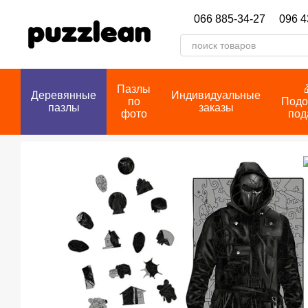
Перейти к основному контенту
066 885-34-27
096 4
Пазлы
Деревянные
Индивидуальные
по
Подо
пазлы
заказы
фото
под