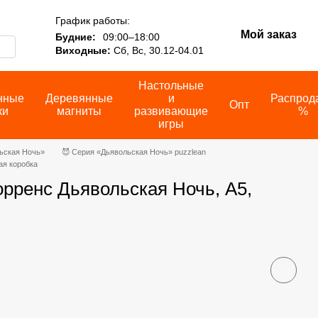
График работы:
Мой заказ
Будние:
09:00–18:00
Виходные:
Сб, Вс, 30.12-04.01
Настольные
нные
Деревянные
и
Распрод
Опт
ки
магниты
развивающие
%
игры
ьская Ночь»
😈 Серия «Дьявольская Ночь» puzzlean
ая коробка
рренс Дьявольская Ночь, А5,