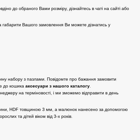
овдіно до обраного Вами розміру, дізнайтесь в чаті на сайті або
а габарити Вашого замовлення Ви можете дізнатись у
дину набору з пазлами. Повідомте про бажання замовити
е до кошика
аксесуари з нашого каталогу
.
енеджеру на терміновості, і ми зможемо відправити в день
евини, HDF товщиною 3 мм, а малюнок нанесено за допомогою
рослих та дітей віком від 3-х років.