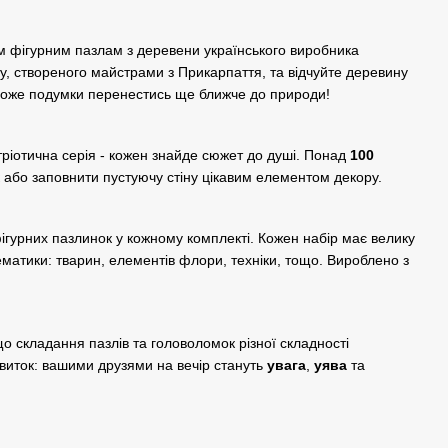
м фігурним пазлам з деревени українського виробника
ту, створеного майстрами з Прикарпаття, та відчуйте деревину
може подумки перенестись ще ближче до природи!
тріотична серія - кожен знайде сюжет до душі. Понад
100
 або заповнити пустуючу стіну цікавим елементом декору.
фігурних пазлинок у кожному комплекті. Кожен набір має велику
ематики: тварин, елементів флори, техніки, тощо. Вироблено з
о складання пазлів та головоломок різної складності
виток: вашими друзями на вечір стануть
увага
,
уява
та