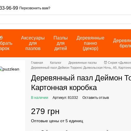
33-96-99
Перезвонить вам?
🎁
Аксесуары
Пазлы
Деревянные
Деревя
брать
для
для
панно
брел
арок
пазлов
дитей
(декор)
Главная
Каталог
Деревянные пазлы
😈 Серия «Дьявол
Деревянный пазл Деймон Торренс Дьявольская Ночь, А5, Картонн
Деревянный пазл Деймон То
Картонная коробка
В наличии
Артикул: 81032
Оставить отзыв
279 грн
Оптовые цены от 5 единиц