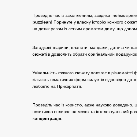
Проведіть час із захопленням, завдяки неймовірни
puzzlean
! Пориньте у власну історію кожного сюже
на дотик разом із легким ароматом диму, що допо
Загадкові тварини, планети, мандали, дитяча чи па
сюжетів
дозволить обрати оригінальний подарунок
Унікальність кожного сюжету полягає в різномаїтті 
кількість тематичних форм-силуетів відповідно до т
любов’ю на Прикарпатті.
Проведіть час із користю, адже науково доведено, щ
позитивно впливає на мозок та інтелектуальний роз
концентрація
.