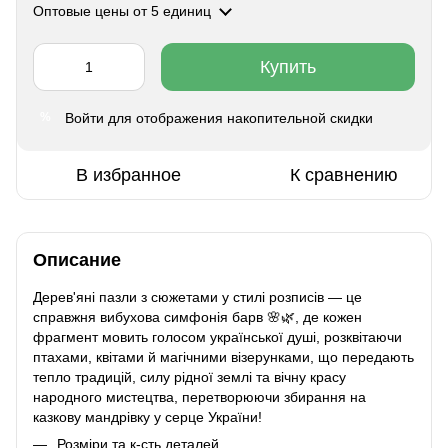
Оптовые цены
от 5 единиц
Купить
Войти
для отображения накопительной скидки
%
В избранное
К сравнению
Описание
Дерев'яні пазли з сюжетами у стилі розписів — це
справжня вибухова симфонія барв 🌸🌿, де кожен
фрагмент мовить голосом української душі, розквітаючи
птахами, квітами й магічними візерунками, що передають
тепло традицій, силу рідної землі та вічну красу
народного мистецтва, перетворюючи збирання на
казкову мандрівку у серце України!
Розміри та к-сть деталей