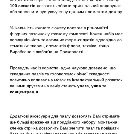
100 сюжетів
дозволить обрати оригінальний подарунок
або заповнити пустуючу стіну цікавим елементом декору.
Унікальність кожного сюжету полягає в різномаїтті
фігурних пазлинок у кожному комплекті. Кожен набір має
велику кількість тематичних форм-силуетів відповідно до
тематики: тварин, елементів флори, техніки, тощо.
Вироблено з любов’ю на Прикарпатті.
Проведіть час із користю, адже науково доведено, що
складання пазлів та головоломок різної складності
позитивно впливає на мозок та інтелектуальний розвиток:
вашими друзями на вечір стануть
увага
,
уява
та
концентрація
.
Додаткові аксесуари для пазлу дозволять Вам отримати
ще більші враження від придбаного набору: монтажна
клейка стрічка дозволить Вам зчепити пазл та повішати
його на будь-яку рівну поверхню або закласти в рамку,