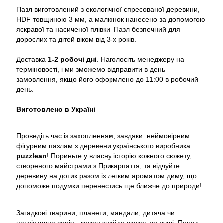
Пазл виготовлений з екологічної спресованої деревини,
HDF товщиною 3 мм, а малюнок нанесено за допомогою
яскравої та насиченої плівки. Пазл безпечний для
дорослих та дітей віком від 3-х років.
Доставка
1-2 робочі дні
. Наголосіть менеджеру на
терміновості, і ми зможемо відправити в день
замовлення, якщо його оформлено до 11:00 в робочий
день.
Виготовлено в Україні
Проведіть час із захопленням, завдяки неймовірним
фігурним пазлам з деревени українського виробника
puzzlean
! Пориньте у власну історію кожного сюжету,
створеного майстрами з Прикарпаття, та відчуйте
деревину на дотик разом із легким ароматом диму, що
допоможе подумки перенестись ще ближче до природи!
Загадкові тварини, планети, мандали, дитяча чи
патріотична серія - кожен знайде сюжет до душі. Понад