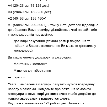
A4 (20×28 см, 75-125 дет.)
A3 (28×40 см, 135-250 дет.)
A2 (40×58 см, 135-450+)
A1 (58×82 см, 200-500+), - точну к-сть деталей відповдіно
до обраного Вами розміру, дізнайтесь в чаті на сайті або
у менеджера під час дзвінка.
Два види пакування (точний розмір пакування та
габарити Вашого замовлення Ви можете дізнатись у
менеджера)
Ви також можете дозамовити аксесуари:
Монтажний комплект
Мішечок для зберігання
Брелок
Увага! Замовлені аксесуари пакуватимуться всередину
набору з пазлами. Повідомте про бажання замовити
аксесуари в
коментарі до замовлення
або додайте до
кошика
аксесуари з нашого каталогу
.
Відправка замовлення 1-3 робочі дні. Наголосіть