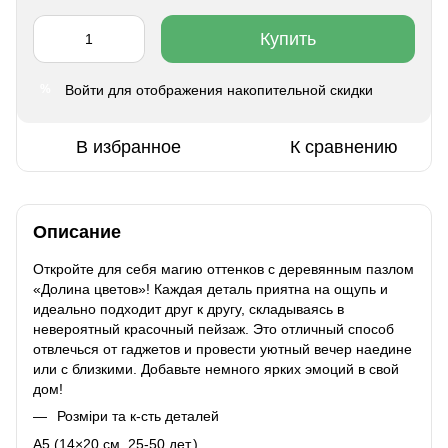
Купить
Войти
для отображения накопительной скидки
%
В избранное
К сравнению
Описание
Откройте для себя магию оттенков с деревянным пазлом
«Долина цветов»! Каждая деталь приятна на ощупь и
идеально подходит друг к другу, складываясь в
невероятный красочный пейзаж. Это отличный способ
отвлечься от гаджетов и провести уютный вечер наедине
или с близкими. Добавьте немного ярких эмоций в свой
дом!
Розміри та к-сть деталей
A5 (14×20 см, 25-50 дет.)