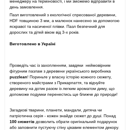
менеджеру на терміновості, і ми зможемо відправити в
день замовлення.
Пазл виготовлений з екологічної спресованої деревини,
HDF товщиною 3 мм, а малюнок нанесено за допомогою
яскравої та насиченої плівки. Пазл безпечний для
дорослих та дітей віком від 3-х років.
Виготовлено в Україні
Проведіть час із захопленням, завдяки неймовірним
фігурним пазлам з деревени українського виробника
puzzlean
! Пориньте у власну історію кожного сюжету,
створеного майстрами з Прикарпаття, та відчуйте
деревину на дотик разом із легким ароматом диму, що
допоможе подумки перенестись ще ближче до природи!
Загадкові тварини, планети, мандали, дитяча чи
патріотична серія - кожен знайде сюжет до душі. Понад
100 сюжетів
дозволить обрати оригінальний подарунок
або заповнити пустуючу стіну цікавим елементом декору.