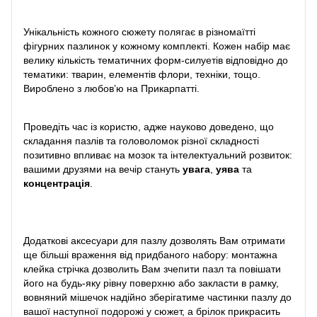
Унікальність кожного сюжету полягає в різномаїтті
фігурних пазлинок у кожному комплекті. Кожен набір має
велику кількість тематичних форм-силуетів відповідно до
тематики: тварин, елементів флори, техніки, тощо.
Вироблено з любов’ю на Прикарпатті.
Проведіть час із користю, адже науково доведено, що
складання пазлів та головоломок різної складності
позитивно впливає на мозок та інтелектуальний розвиток:
вашими друзями на вечір стануть
увага
,
уява
та
концентрація
.
Додаткові аксесуари для пазлу дозволять Вам отримати
ще більші враження від придбаного набору: монтажна
клейка стрічка дозволить Вам зчепити пазл та повішати
його на будь-яку рівну поверхню або закласти в рамку,
вовняний мішечок надійно зберігатиме частинки пазлу до
вашої наступної подорожі у сюжет, а брілок прикрасить