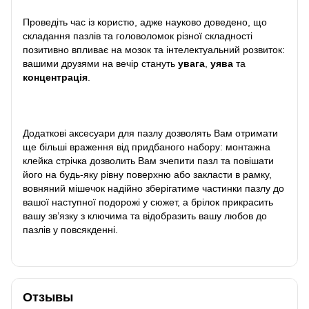
Проведіть час із користю, адже науково доведено, що
складання пазлів та головоломок різної складності
позитивно впливає на мозок та інтелектуальний розвиток:
вашими друзями на вечір стануть
увага
,
уява
та
концентрація
.
Додаткові аксесуари для пазлу дозволять Вам отримати
ще більші враження від придбаного набору: монтажна
клейка стрічка дозволить Вам зчепити пазл та повішати
його на будь-яку рівну поверхню або закласти в рамку,
вовняний мішечок надійно зберігатиме частинки пазлу до
вашої наступної подорожі у сюжет, а брілок прикрасить
вашу зв’язку з ключима та відобразить вашу любов до
пазлів у повсякденні.
Отзывы