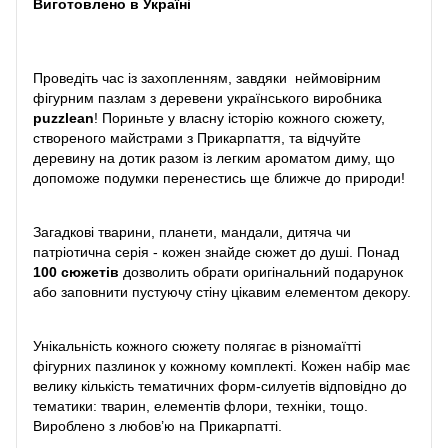
Виготовлено в Україні
Проведіть час із захопленням, завдяки неймовірним
фігурним пазлам з деревени українського виробника
puzzlean
! Пориньте у власну історію кожного сюжету,
створеного майстрами з Прикарпаття, та відчуйте
деревину на дотик разом із легким ароматом диму, що
допоможе подумки перенестись ще ближче до природи!
Загадкові тварини, планети, мандали, дитяча чи
патріотична серія - кожен знайде сюжет до душі. Понад
100 сюжетів
дозволить обрати оригінальний подарунок
або заповнити пустуючу стіну цікавим елементом декору.
Унікальність кожного сюжету полягає в різномаїтті
фігурних пазлинок у кожному комплекті. Кожен набір має
велику кількість тематичних форм-силуетів відповідно до
тематики: тварин, елементів флори, техніки, тощо.
Вироблено з любов’ю на Прикарпатті.