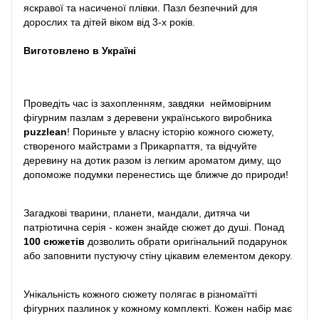
яскравої та насиченої плівки. Пазл безпечний для
дорослих та дітей віком від 3-х років.
Виготовлено в Україні
Проведіть час із захопленням, завдяки неймовірним
фігурним пазлам з деревени українського виробника
puzzlean
! Пориньте у власну історію кожного сюжету,
створеного майстрами з Прикарпаття, та відчуйте
деревину на дотик разом із легким ароматом диму, що
допоможе подумки перенестись ще ближче до природи!
Загадкові тварини, планети, мандали, дитяча чи
патріотична серія - кожен знайде сюжет до душі. Понад
100 сюжетів
дозволить обрати оригінальний подарунок
або заповнити пустуючу стіну цікавим елементом декору.
Унікальність кожного сюжету полягає в різномаїтті
фігурних пазлинок у кожному комплекті. Кожен набір має