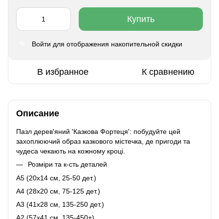
Купить
Войти
для отображения накопительной скидки
%
В избранное
К сравнению
Описание
Пазл дерев'яний 'Казкова Фортеця': побудуйте цей
захоплюючий образ казкового містечка, де пригоди та
чудеса чекають на кожному кроці.
Розміри та к-сть деталей
A5 (20х14 см, 25-50 дет.)
A4 (28x20 см, 75-125 дет.)
A3 (41х28 см, 135-250 дет.)
A2 (57х41 см, 135-450+)