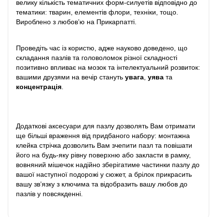
велику кількість тематичних форм-силуетів відповідно до
тематики: тварин, елементів флори, техніки, тощо.
Вироблено з любов’ю на Прикарпатті.
Проведіть час із користю, адже науково доведено, що
складання пазлів та головоломок різної складності
позитивно впливає на мозок та інтелектуальний розвиток:
вашими друзями на вечір стануть
увага
,
уява
та
концентрація
.
Додаткові аксесуари для пазлу дозволять Вам отримати
ще більші враження від придбаного набору: монтажна
клейка стрічка дозволить Вам зчепити пазл та повішати
його на будь-яку рівну поверхню або закласти в рамку,
вовняний мішечок надійно зберігатиме частинки пазлу до
вашої наступної подорожі у сюжет, а брілок прикрасить
вашу зв’язку з ключима та відобразить вашу любов до
пазлів у повсякденні.