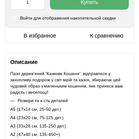
Купить
Войти
для отображения накопительной скидки
%
В избранное
К сравнению
Описание
Пазл дерев'яний 'Казкове Кошеня': відправтеся у
захопливу подорож у світ мрій та казок, збираючи цей
чудовий образ з миленьким кошеням, яке принесе вам
радість і веселощі!
Розміри та к-сть деталей
A5 (17х14 см, 25-50 дет.)
A4 (23x20 см, 75-125 дет.)
A3 (33х28 см, 135-250 дет.)
A2 (47х40 см, 135-450+)