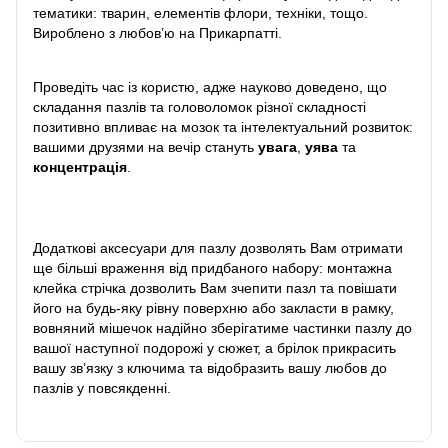
тематики: тварин, елементів флори, техніки, тощо.
Вироблено з любов’ю на Прикарпатті.
Проведіть час із користю, адже науково доведено, що
складання пазлів та головоломок різної складності
позитивно впливає на мозок та інтелектуальний розвиток:
вашими друзями на вечір стануть
увага
,
уява
та
концентрація
.
Додаткові аксесуари для пазлу дозволять Вам отримати
ще більші враження від придбаного набору: монтажна
клейка стрічка дозволить Вам зчепити пазл та повішати
його на будь-яку рівну поверхню або закласти в рамку,
вовняний мішечок надійно зберігатиме частинки пазлу до
вашої наступної подорожі у сюжет, а брілок прикрасить
вашу зв’язку з ключима та відобразить вашу любов до
пазлів у повсякденні.