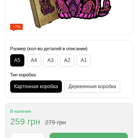
−7%
Размер (кол-во деталей в описании)
А5
А4
A3
A2
A1
Тип коробки
Картонная коробка
Деревянная коробка
В наличии
259 грн
279 грн