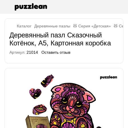
Каталог
Деревянные пазлы
🧸 Серия «Детская»
🧸 Сер
Деревянный пазл Сказочный
Котёнок, А5, Картонная коробка
Артикул:
21014
Оставить отзыв