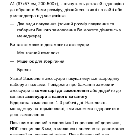
A1 (67х57 см, 200-500+), - точну к-сть деталей відповдіно
до обраного Вами розміру, дізнайтесь в чаті на сайті або
у менеджера під час дзвінка.
Два види пакування (точний розмір пакування та
габарити Вашого замовлення Ви можете дізнатись у
менеджера)
Ви також можете дозамовити аксесуари:
Монтажний комплект
Мішечок для зберігання
Брелок
Увага! Замовлені аксесуари пакуватимуться всередину
набору з пазлами. Повідомте про бажання замовити
аксесуари в
коментарі до замовлення
або додайте до
кошика
аксесуари з нашого каталогу
.
Відправка замовлення 1-3 робочі дні. Наголосіть
менеджеру на терміновості, і ми зможемо відправити в
день замовлення.
Пазл виготовлений з екологічної спресованої деревини,
HDF товщиною 3 мм, а малюнок нанесено за допомогою
яскравої та насиченої плівки. Пазл безпечний для