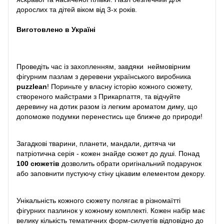
дорослих та дітей віком від 3-х років.
Виготовлено в Україні
Проведіть час із захопленням, завдяки неймовірним
фігурним пазлам з деревени українського виробника
puzzlean
! Пориньте у власну історію кожного сюжету,
створеного майстрами з Прикарпаття, та відчуйте
деревину на дотик разом із легким ароматом диму, що
допоможе подумки перенестись ще ближче до природи!
Загадкові тварини, планети, мандали, дитяча чи
патріотична серія - кожен знайде сюжет до душі. Понад
100 сюжетів
дозволить обрати оригінальний подарунок
або заповнити пустуючу стіну цікавим елементом декору.
Унікальність кожного сюжету полягає в різномаїтті
фігурних пазлинок у кожному комплекті. Кожен набір має
велику кількість тематичних форм-силуетів відповідно до