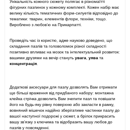
Унікальність кожного сюжету полягає в різномаїтті
фігурних пазлинок у кожному комплекті. Кожен набір має
велику кількість тематичних форм-силуетів відповідно до
тематики: тварин, елементів флори, техніки, тощо.
Вироблено з любов’ю на Прикарпатті.
Проведіть час із користю, адже науково доведено, що
складання пазлів та головоломок різної складності
позитивно впливає на мозок та інтелектуальний розвиток:
вашими друзями на вечір стануть
увага
,
уява
та
концентрація
.
Додаткові аксесуари для пазлу дозволять Вам отримати
ще більші враження від придбаного набору: монтажна
клейка стрічка дозволить Вам зчепити пазл та повішати
його на будь-яку рівну поверхню або закласти в рамку,
вовняний мішечок надійно зберігатиме частинки пазлу до
вашої наступної подорожі у сюжет, а брілок прикрасить
вашу зв’язку з ключима та відобразить вашу любов до
пазлів у повсякденні.