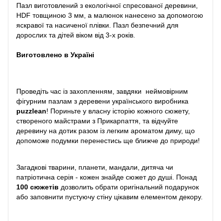
Пазл виготовлений з екологічної спресованої деревини,
HDF товщиною 3 мм, а малюнок нанесено за допомогою
яскравої та насиченої плівки. Пазл безпечний для
дорослих та дітей віком від 3-х років.
Виготовлено в Україні
Проведіть час із захопленням, завдяки неймовірним
фігурним пазлам з деревени українського виробника
puzzlean
! Пориньте у власну історію кожного сюжету,
створеного майстрами з Прикарпаття, та відчуйте
деревину на дотик разом із легким ароматом диму, що
допоможе подумки перенестись ще ближче до природи!
Загадкові тварини, планети, мандали, дитяча чи
патріотична серія - кожен знайде сюжет до душі. Понад
100 сюжетів
дозволить обрати оригінальний подарунок
або заповнити пустуючу стіну цікавим елементом декору.