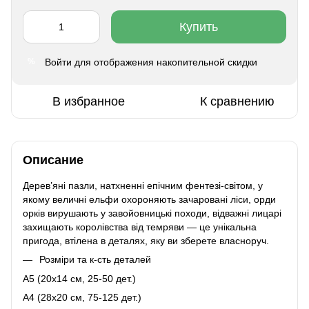
Купить
Войти
для отображения накопительной скидки
%
В избранное
К сравнению
Описание
Дерев’яні пазли, натхненні епічним фентезі-світом, у
якому величні ельфи охороняють зачаровані ліси, орди
орків вирушають у завойовницькі походи, відважні лицарі
захищають королівства від темряви — це унікальна
пригода, втілена в деталях, яку ви зберете власноруч.
Розміри та к-сть деталей
A5 (20х14 см, 25-50 дет.)
A4 (28x20 см, 75-125 дет.)