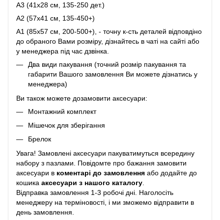
A3 (41х28 см, 135-250 дет.)
A2 (57х41 см, 135-450+)
A1 (85х57 см, 200-500+), - точну к-сть деталей відповдіно
до обраного Вами розміру, дізнайтесь в чаті на сайті або
у менеджера під час дзвінка.
Два види пакування (точний розмір пакування та
габарити Вашого замовлення Ви можете дізнатись у
менеджера)
Ви також можете дозамовити аксесуари:
Монтажний комплект
Мішечок для зберігання
Брелок
Увага! Замовлені аксесуари пакуватимуться всередину
набору з пазлами. Повідомте про бажання замовити
аксесуари в
коментарі до замовлення
або додайте до
кошика
аксесуари з нашого каталогу
.
Відправка замовлення 1-3 робочі дні. Наголосіть
менеджеру на терміновості, і ми зможемо відправити в
день замовлення.