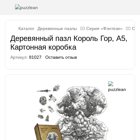
Каталог
Деревянные пазлы
🧙‍♂️ Серия «Фэнтези»
🧙‍♂️ С
Деревянный пазл Король Гор, А5,
Картонная коробка
Артикул:
81027
Оставить отзыв