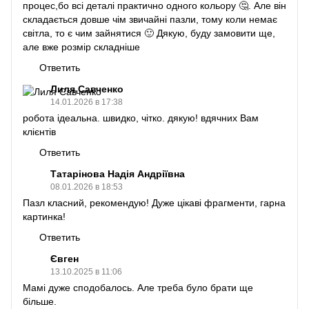
процес,бо всі деталі практично одного кольору 🤔. Але він
складається довше чім звичайні пазли, тому коли немає
світла, то є чим зайнятися 🙂 Дякую, буду замовити ще,
але вже розмір складніше
Ответить
Лиля Савченко
14.01.2026 в 17:38
робота ідеальна. швидко, чітко. дякую! вдячних Вам
клієнтів
Ответить
Татарінова Надія Андріївна
08.01.2026 в 18:53
Пазл класний, рекомендую! Дуже цікаві фрагменти, гарна
картинка!
Ответить
Євген
13.10.2025 в 11:06
Мамі дуже сподобалось. Але треба було брати ще
більше.