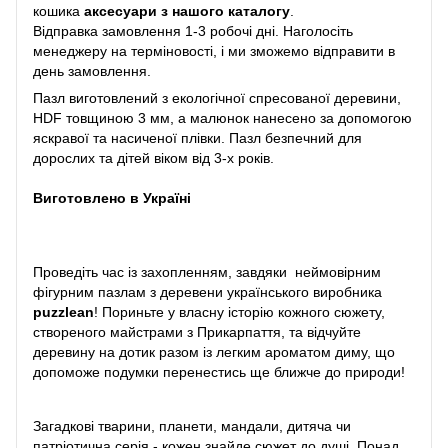
кошика
аксесуари з нашого каталогу
.
Відправка замовлення 1-3 робочі дні. Наголосіть
менеджеру на терміновості, і ми зможемо відправити в
день замовлення.
Пазл виготовлений з екологічної спресованої деревини,
HDF товщиною 3 мм, а малюнок нанесено за допомогою
яскравої та насиченої плівки. Пазл безпечний для
дорослих та дітей віком від 3-х років.
Виготовлено в Україні
Проведіть час із захопленням, завдяки неймовірним
фігурним пазлам з деревени українського виробника
puzzlean
! Пориньте у власну історію кожного сюжету,
створеного майстрами з Прикарпаття, та відчуйте
деревину на дотик разом із легким ароматом диму, що
допоможе подумки перенестись ще ближче до природи!
Загадкові тварини, планети, мандали, дитяча чи
патріотична серія - кожен знайде сюжет до душі. Понад