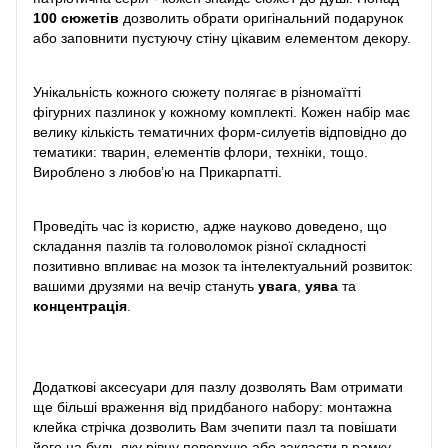
100 сюжетів
дозволить обрати оригінальний подарунок
або заповнити пустуючу стіну цікавим елементом декору.
Унікальність кожного сюжету полягає в різномаїтті
фігурних пазлинок у кожному комплекті. Кожен набір має
велику кількість тематичних форм-силуетів відповідно до
тематики: тварин, елементів флори, техніки, тощо.
Вироблено з любов’ю на Прикарпатті.
Проведіть час із користю, адже науково доведено, що
складання пазлів та головоломок різної складності
позитивно впливає на мозок та інтелектуальний розвиток:
вашими друзями на вечір стануть
увага
,
уява
та
концентрація
.
Додаткові аксесуари для пазлу дозволять Вам отримати
ще більші враження від придбаного набору: монтажна
клейка стрічка дозволить Вам зчепити пазл та повішати
його на будь-яку рівну поверхню або закласти в рамку,