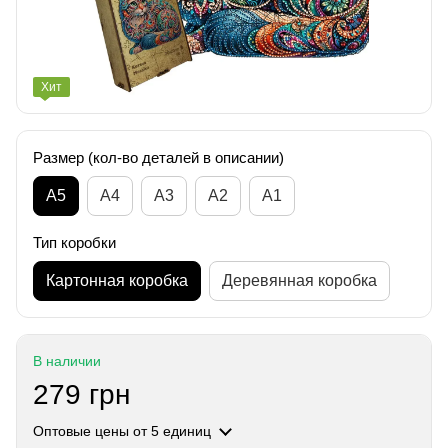
Хит
Размер (кол-во деталей в описании)
А5
А4
A3
A2
A1
Тип коробки
Картонная коробка
Деревянная коробка
В наличии
279 грн
Оптовые цены
от 5 единиц