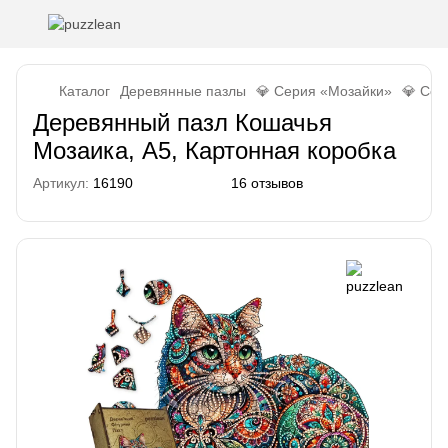
Каталог
Деревянные пазлы
💎 Серия «Мозайки»
💎 Сер
Деревянный пазл Кошачья
Мозаика, А5, Картонная коробка
Артикул:
16190
16 отзывов