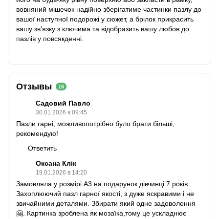
вовняний мішечок надійно зберігатиме частинки пазлу до
вашої наступної подорожі у сюжет, а брілок прикрасить
вашу зв’язку з ключима та відобразить вашу любов до
пазлів у повсякденні.
Отзывы
16
Садовий Павло
30.01.2026 в 09:45
Пазли гарні, можливопотрібно було брати більші,
рекомендую!
Ответить
Оксана Клік
19.01.2026 в 14:20
Замовляла у розмірі А3 на подарунок дівчинці 7 років.
Захоплюючий пазл гарної якості, з дуже яскравими і не
звичайними деталями. Збирати який одне задоволення
🤗. Картинка зроблена як мозаїка,тому це ускладнює