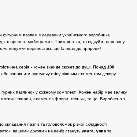
м фігурним пазлам з деревени українського виробника
ту, створеного майстрами з Прикарпаття, та відчуйте деревину
може подумки перенестись ще ближче до природи!
тріотична серія - кожен знайде сюжет до душі. Понад
100
 або заповнити пустуючу стіну цікавим елементом декору.
фігурних пазлинок у кожному комплекті. Кожен набір має велику
ематики: тварин, елементів флори, техніки, тощо. Вироблено з
о складання пазлів та головоломок різної складності
виток: вашими друзями на вечір стануть
увага
,
уява
та