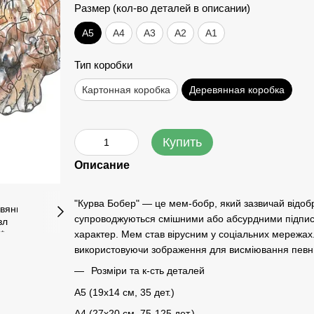
Размер (кол-во деталей в описании)
А5
А4
A3
A2
A1
Тип коробки
Картонная коробка
Деревянная коробка
Купить
Описание
"Курва Бобер" — це мем-бобр, який зазвичай відобр
супроводжуються смішними або абсурдними підписа
характер. Мем став вірусним у соціальних мережах. 
використовуючи зображення для висміювання певни
Розміри та к-сть деталей
A5 (19х14 см, 35 дет.)
A4 (27x20 см, 75-125 дет.)