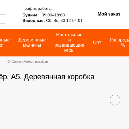
График работы:
Мой заказ
Будние:
09:00–18:00
Виходные:
Сб, Вс, 30.12-04.01
Настольные
нные
Деревянные
и
Распрод
Опт
ки
магниты
развивающие
%
игры
»
😂 Серия «Мемы» puzzlean
р, А5, Деревянная коробка