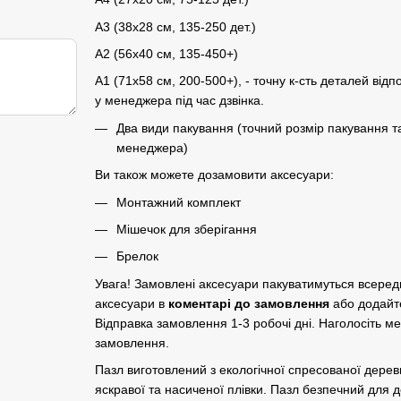
A3 (38х28 см, 135-250 дет.)
A2 (56х40 см, 135-450+)
A1 (71х58 см, 200-500+), - точну к-сть деталей відп
у менеджера під час дзвінка.
Два види пакування (точний розмір пакування т
менеджера)
Ви також можете дозамовити аксесуари:
Монтажний комплект
Мішечок для зберігання
Брелок
Увага! Замовлені аксесуари пакуватимуться всере
аксесуари в
коментарі до замовлення
або додайт
Відправка замовлення 1-3 робочі дні. Наголосіть м
замовлення.
Пазл виготовлений з екологічної спресованої дер
яскравої та насиченої плівки. Пазл безпечний для до