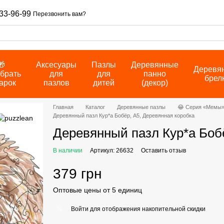
33-96-99
Перезвонить вам?
🎁
Аксесуары
Пазлы
Деревянные
Деревя
брать
для
для
панно
брел
арок
пазлов
дитей
(декор)
Главная
Каталог
Деревянные пазлы
😂 Серия «Мемы
Деревянный пазл Кур*а Бобёр, А5, Деревянная коробка
Деревянный пазл Кур*а Бобё
В наличии
Артикул: 26632
Оставить отзыв
379 грн
Оптовые цены от 5 единиц
Войти
для отображения накопительной скидки
%