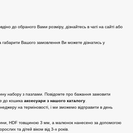
овдіно до обраного Вами розміру, дізнайтесь в чаті на сайті або
а габарити Вашого замовлення Ви можете дізнатись у
дину набору з пазлами. Повідомте про бажання замовити
е до кошика
аксесуари з нашого каталогу
.
енеджеру на терміновості, і ми зможемо відправити в день
евини, HDF товщиною 3 мм, а малюнок нанесено за допомогою
рослих та дітей віком від 3-х років.