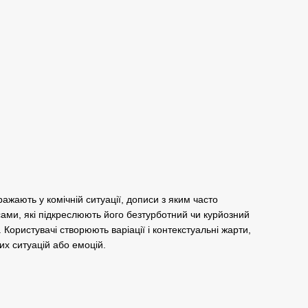
ажають у комічній ситуації, дописи з яким часто
ми, які підкреслюють його безтурботний чи курйозний
Користувачі створюють варіації і контекстуальні жарти,
х ситуацій або емоцій.