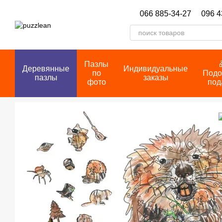
Перейти к основному контенту
066 885-34-27
096 4
Пазлы
Деревянные
Индивидуальные
по
Подо
пазлы
заказы
фото
под