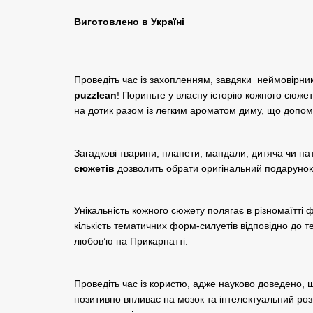
Виготовлено в Україні
Проведіть час із захопленням, завдяки неймовірни
puzzlean
! Пориньте у власну історію кожного сюже
на дотик разом із легким ароматом диму, що допо
Загадкові тварини, планети, мандали, дитяча чи па
сюжетів
дозволить обрати оригінальний подарунок
Унікальність кожного сюжету полягає в різномаїтті 
кількість тематичних форм-силуетів відповідно до т
любов’ю на Прикарпатті.
Проведіть час із користю, адже науково доведено, щ
позитивно впливає на мозок та інтелектуальний роз