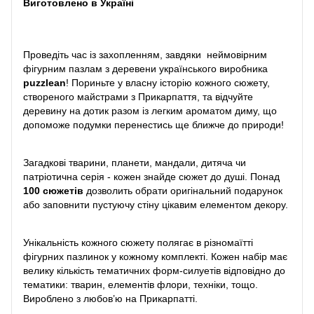
Виготовлено в Україні
Проведіть час із захопленням, завдяки неймовірним
фігурним пазлам з деревени українського виробника
puzzlean
! Пориньте у власну історію кожного сюжету,
створеного майстрами з Прикарпаття, та відчуйте
деревину на дотик разом із легким ароматом диму, що
допоможе подумки перенестись ще ближче до природи!
Загадкові тварини, планети, мандали, дитяча чи
патріотична серія - кожен знайде сюжет до душі. Понад
100 сюжетів
дозволить обрати оригінальний подарунок
або заповнити пустуючу стіну цікавим елементом декору.
Унікальність кожного сюжету полягає в різномаїтті
фігурних пазлинок у кожному комплекті. Кожен набір має
велику кількість тематичних форм-силуетів відповідно до
тематики: тварин, елементів флори, техніки, тощо.
Вироблено з любов’ю на Прикарпатті.