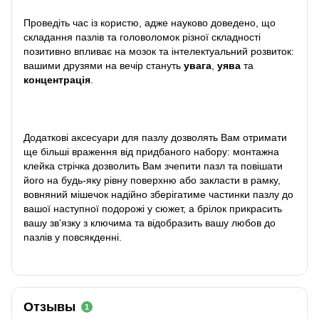
Проведіть час із користю, адже науково доведено, що
складання пазлів та головоломок різної складності
позитивно впливає на мозок та інтелектуальний розвиток:
вашими друзями на вечір стануть
увага
,
уява
та
концентрація
.
Додаткові аксесуари для пазлу дозволять Вам отримати
ще більші враження від придбаного набору: монтажна
клейка стрічка дозволить Вам зчепити пазл та повішати
його на будь-яку рівну поверхню або закласти в рамку,
вовняний мішечок надійно зберігатиме частинки пазлу до
вашої наступної подорожі у сюжет, а брілок прикрасить
вашу зв’язку з ключима та відобразить вашу любов до
пазлів у повсякденні.
Отзывы
1