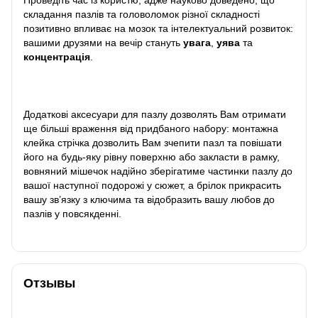
складання пазлів та головоломок різної складності
позитивно впливає на мозок та інтелектуальний розвиток:
вашими друзями на вечір стануть
увага
,
уява
та
концентрація
.
Додаткові аксесуари для пазлу дозволять Вам отримати
ще більші враження від придбаного набору: монтажна
клейка стрічка дозволить Вам зчепити пазл та повішати
його на будь-яку рівну поверхню або закласти в рамку,
вовняний мішечок надійно зберігатиме частинки пазлу до
вашої наступної подорожі у сюжет, а брілок прикрасить
вашу зв’язку з ключима та відобразить вашу любов до
пазлів у повсякденні.
Отзывы