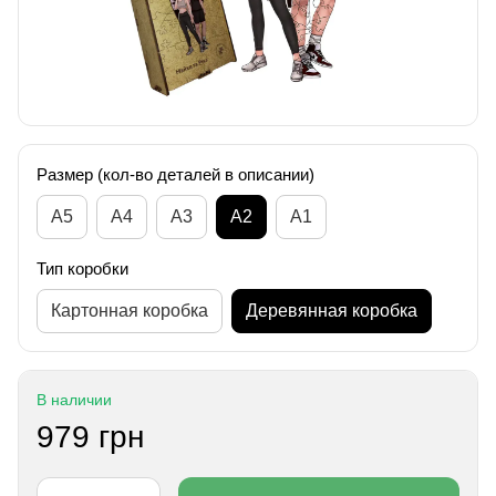
Размер (кол-во деталей в описании)
А5
А4
A3
A2
A1
Тип коробки
Картонная коробка
Деревянная коробка
В наличии
979 грн