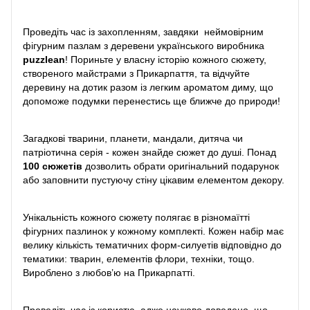
Проведіть час із захопленням, завдяки неймовірним
фігурним пазлам з деревени українського виробника
puzzlean
! Пориньте у власну історію кожного сюжету,
створеного майстрами з Прикарпаття, та відчуйте
деревину на дотик разом із легким ароматом диму, що
допоможе подумки перенестись ще ближче до природи!
Загадкові тварини, планети, мандали, дитяча чи
патріотична серія - кожен знайде сюжет до душі. Понад
100 сюжетів
дозволить обрати оригінальний подарунок
або заповнити пустуючу стіну цікавим елементом декору.
Унікальність кожного сюжету полягає в різномаїтті
фігурних пазлинок у кожному комплекті. Кожен набір має
велику кількість тематичних форм-силуетів відповідно до
тематики: тварин, елементів флори, техніки, тощо.
Вироблено з любов’ю на Прикарпатті.
Проведіть час із користю, адже науково доведено, що