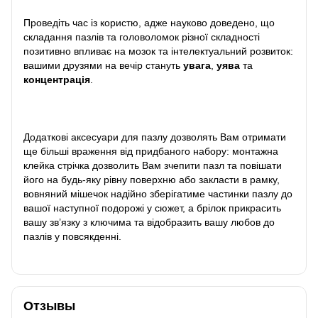
Проведіть час із користю, адже науково доведено, що
складання пазлів та головоломок різної складності
позитивно впливає на мозок та інтелектуальний розвиток:
вашими друзями на вечір стануть
увага
,
уява
та
концентрація
.
Додаткові аксесуари для пазлу дозволять Вам отримати
ще більші враження від придбаного набору: монтажна
клейка стрічка дозволить Вам зчепити пазл та повішати
його на будь-яку рівну поверхню або закласти в рамку,
вовняний мішечок надійно зберігатиме частинки пазлу до
вашої наступної подорожі у сюжет, а брілок прикрасить
вашу зв’язку з ключима та відобразить вашу любов до
пазлів у повсякденні.
Отзывы