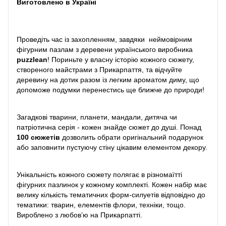
Виготовлено в Україні
Проведіть час із захопленням, завдяки неймовірним
фігурним пазлам з деревени українського виробника
puzzlean
! Пориньте у власну історію кожного сюжету,
створеного майстрами з Прикарпаття, та відчуйте
деревину на дотик разом із легким ароматом диму, що
допоможе подумки перенестись ще ближче до природи!
Загадкові тварини, планети, мандали, дитяча чи
патріотична серія - кожен знайде сюжет до душі. Понад
100 сюжетів
дозволить обрати оригінальний подарунок
або заповнити пустуючу стіну цікавим елементом декору.
Унікальність кожного сюжету полягає в різномаїтті
фігурних пазлинок у кожному комплекті. Кожен набір має
велику кількість тематичних форм-силуетів відповідно до
тематики: тварин, елементів флори, техніки, тощо.
Вироблено з любов’ю на Прикарпатті.