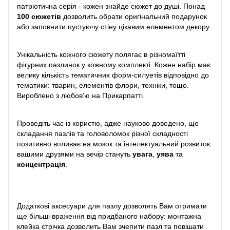
патріотична серія - кожен знайде сюжет до душі. Понад
100 сюжетів
дозволить обрати оригінальний подарунок
або заповнити пустуючу стіну цікавим елементом декору.
Унікальність кожного сюжету полягає в різномаїтті
фігурних пазлинок у кожному комплекті. Кожен набір має
велику кількість тематичних форм-силуетів відповідно до
тематики: тварин, елементів флори, техніки, тощо.
Вироблено з любов’ю на Прикарпатті.
Проведіть час із користю, адже науково доведено, що
складання пазлів та головоломок різної складності
позитивно впливає на мозок та інтелектуальний розвиток:
вашими друзями на вечір стануть
увага
,
уява
та
концентрація
.
Додаткові аксесуари для пазлу дозволять Вам отримати
ще більші враження від придбаного набору: монтажна
клейка стрічка дозволить Вам зчепити пазл та повішати