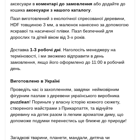
аксесуари в
коментарі до замовлення
або додайте до
кошика
аксесуари з нашого каталогу
.
Пазл виготовлений з екологічної спресованої деревини,
HDF товщиною 3 мм, а малюнок нанесено за допомогою
яскравої та насиченої плівки. Пазл безпечний для
дорослих та дітей віком від 3-х років.
Доставка
1-3 робочі дні
. Наголосіть менеджеру на
терміновості, і ми зможемо відправити в день
замовлення, якщо його оформлено до 11:00 в робочий
день.
Виготовлено в Україні
Проведіть час із захопленням, завдяки неймовірним
фігурним пазлам з деревени українського виробника
puzzlean
! Пориньте у власну історію кожного сюжету,
створеного майстрами з Прикарпаття, та відчуйте
деревину на дотик разом із легким ароматом диму, що
допоможе подумки перенестись ще ближче до природи!
Загадкові тварини, планети, мандали, дитяча чи