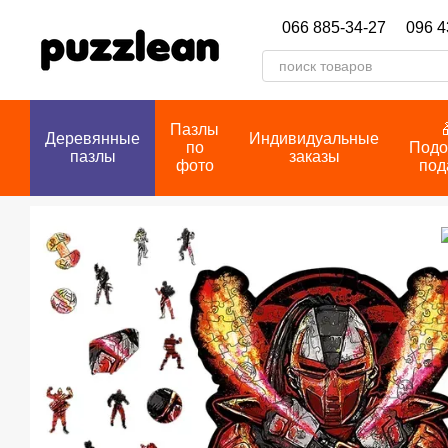
Перейти к основному контенту
066 885-34-27
096 4
Пазлы
Деревянные
Индивидуальные
по
Подо
пазлы
заказы
фото
под