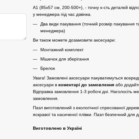
A1 (85х57 см, 200-500+), - точну к-сть деталей відп
у менеджера під час дзвінка.
Два види пакування (точний розмір пакування т
менеджера)
Ви також можете дозамовити аксесуари:
Монтажний комплект
Мішечок для зберігання
Брелок
Увага! Замовлені аксесуари пакуватимуться всере
аксесуари в
коментарі до замовлення
або додайт
Відправка замовлення 1-3 робочі дні. Наголосіть м
замовлення.
Пазл виготовлений з екологічної спресованої дер
яскравої та насиченої плівки. Пазл безпечний для до
Виготовлено в Україні