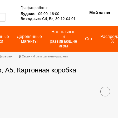
График работы:
Мой заказ
Будние:
09:00–18:00
Виходные:
Сб, Вс, 30.12-04.01
Настольные
нные
Деревянные
и
Распрод
Опт
ки
магниты
развивающие
%
игры
 фильмы»
🎬 Серия «Игры и фильмы» puzzlean
 А5, Картонная коробка