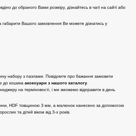
овдіно до обраного Вами розміру, дізнайтесь в чаті на сайті або
а габарити Вашого замовлення Ви можете дізнатись у
дину набору з пазлами. Повідомте про бажання замовити
е до кошика
аксесуари з нашого каталогу
.
енеджеру на терміновості, і ми зможемо відправити в день
евини, HDF товщиною 3 мм, а малюнок нанесено за допомогою
рослих та дітей віком від 3-х років.