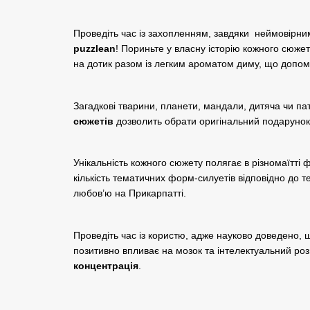
Проведіть час із захопленням, завдяки неймовірни
puzzlean
! Пориньте у власну історію кожного сюже
на дотик разом із легким ароматом диму, що допо
Загадкові тварини, планети, мандали, дитяча чи па
сюжетів
дозволить обрати оригінальний подарунок
Унікальність кожного сюжету полягає в різномаїтті 
кількість тематичних форм-силуетів відповідно до т
любов’ю на Прикарпатті.
Проведіть час із користю, адже науково доведено, щ
позитивно впливає на мозок та інтелектуальний роз
концентрація
.