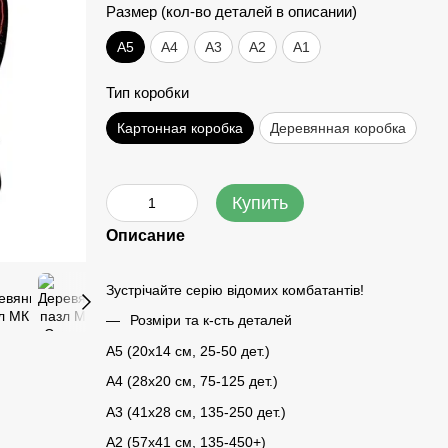
Размер (кол-во деталей в описании)
А5
А4
A3
A2
A1
Тип коробки
Картонная коробка
Деревянная коробка
Купить
Описание
Зустрічайте серію відомих комбатантів!
Розміри та к-сть деталей
A5 (20х14 см, 25-50 дет.)
A4 (28x20 см, 75-125 дет.)
A3 (41х28 см, 135-250 дет.)
A2 (57х41 см, 135-450+)