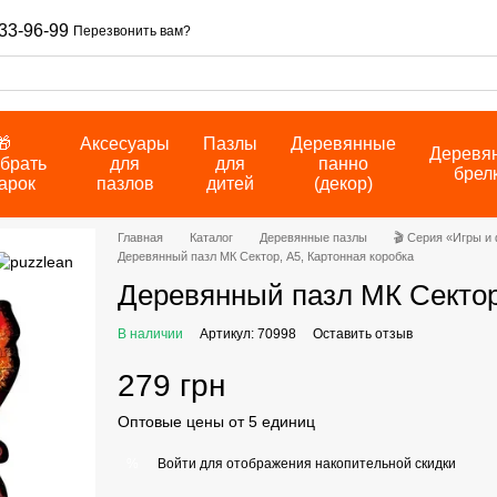
33-96-99
Перезвонить вам?
🎁
Аксесуары
Пазлы
Деревянные
Деревя
брать
для
для
панно
брел
арок
пазлов
дитей
(декор)
Главная
Каталог
Деревянные пазлы
🎬 Серия «Игры и
Деревянный пазл МК Сектор, А5, Картонная коробка
Деревянный пазл МК Сектор,
В наличии
Артикул: 70998
Оставить отзыв
279 грн
Оптовые цены от 5 единиц
Войти
для отображения накопительной скидки
%