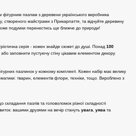
м фігурним пазлам з деревени українського виробника
ту, створеного майстрами з Прикарпаття, та відчуйте деревину
може подумки перенестись ще ближче до природи!
тріотична серія - кожен знайде сюжет до душі. Понад
100
 або заповнити пустуючу стіну цікавим елементом декору.
фігурних пазлинок у кожному комплекті. Кожен набір має велику
ематики: тварин, елементів флори, техніки, тощо. Вироблено з
о складання пазлів та головоломок різної складності
виток: вашими друзями на вечір стануть
увага
,
уява
та