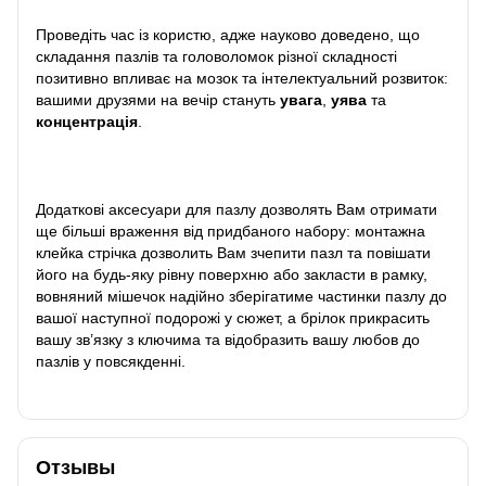
Проведіть час із користю, адже науково доведено, що
складання пазлів та головоломок різної складності
позитивно впливає на мозок та інтелектуальний розвиток:
вашими друзями на вечір стануть
увага
,
уява
та
концентрація
.
Додаткові аксесуари для пазлу дозволять Вам отримати
ще більші враження від придбаного набору: монтажна
клейка стрічка дозволить Вам зчепити пазл та повішати
його на будь-яку рівну поверхню або закласти в рамку,
вовняний мішечок надійно зберігатиме частинки пазлу до
вашої наступної подорожі у сюжет, а брілок прикрасить
вашу зв’язку з ключима та відобразить вашу любов до
пазлів у повсякденні.
Отзывы