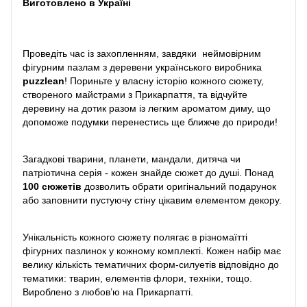
Виготовлено в Україні
Проведіть час із захопленням, завдяки неймовірним
фігурним пазлам з деревени українського виробника
puzzlean
! Пориньте у власну історію кожного сюжету,
створеного майстрами з Прикарпаття, та відчуйте
деревину на дотик разом із легким ароматом диму, що
допоможе подумки перенестись ще ближче до природи!
Загадкові тварини, планети, мандали, дитяча чи
патріотична серія - кожен знайде сюжет до душі. Понад
100 сюжетів
дозволить обрати оригінальний подарунок
або заповнити пустуючу стіну цікавим елементом декору.
Унікальність кожного сюжету полягає в різномаїтті
фігурних пазлинок у кожному комплекті. Кожен набір має
велику кількість тематичних форм-силуетів відповідно до
тематики: тварин, елементів флори, техніки, тощо.
Вироблено з любов’ю на Прикарпатті.