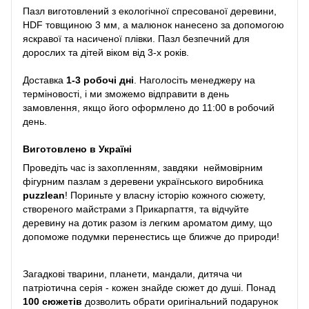
Пазл виготовлений з екологічної спресованої деревини,
HDF товщиною 3 мм, а малюнок нанесено за допомогою
яскравої та насиченої плівки. Пазл безпечний для
дорослих та дітей віком від 3-х років.
Доставка
1-3 робочі дні
. Наголосіть менеджеру на
терміновості, і ми зможемо відправити в день
замовлення, якщо його оформлено до 11:00 в робочий
день.
Виготовлено в Україні
Проведіть час із захопленням, завдяки неймовірним
фігурним пазлам з деревени українського виробника
puzzlean
! Пориньте у власну історію кожного сюжету,
створеного майстрами з Прикарпаття, та відчуйте
деревину на дотик разом із легким ароматом диму, що
допоможе подумки перенестись ще ближче до природи!
Загадкові тварини, планети, мандали, дитяча чи
патріотична серія - кожен знайде сюжет до душі. Понад
100 сюжетів
дозволить обрати оригінальний подарунок