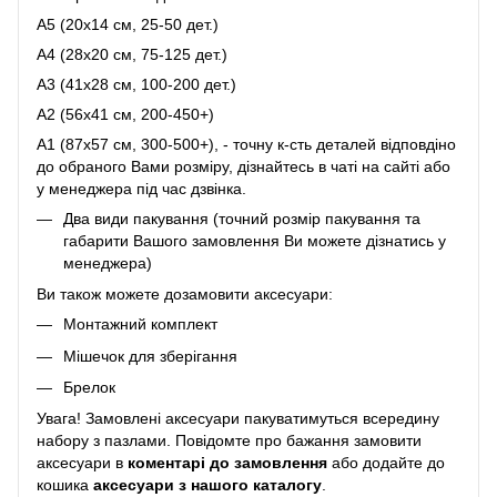
A5 (20х14 см, 25-50 дет.)
A4 (28x20 см, 75-125 дет.)
A3 (41х28 см, 100-200 дет.)
A2 (56х41 см, 200-450+)
A1 (87х57 см, 300-500+), - точну к-сть деталей відповдіно
до обраного Вами розміру, дізнайтесь в чаті на сайті або
у менеджера під час дзвінка.
Два види пакування (точний розмір пакування та
габарити Вашого замовлення Ви можете дізнатись у
менеджера)
Ви також можете дозамовити аксесуари:
Монтажний комплект
Мішечок для зберігання
Брелок
Увага! Замовлені аксесуари пакуватимуться всередину
набору з пазлами. Повідомте про бажання замовити
аксесуари в
коментарі до замовлення
або додайте до
кошика
аксесуари з нашого каталогу
.