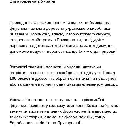
Виготовлено в Україні
Проведіть час із захопленням, завдяки неймовірним
фігурним пазлам з деревени українського виробника
puzzlean
! Пориньте у власну історію кожного сюжету,
створеного майстрами з Прикарпаття, та відчуйте
деревину на дотик разом із легким ароматом диму, що
допоможе подумки перенестись ще ближче до природи!
Загадкові тварини, планети, мандали, дитяча чи
патріотична серія - кожен знайде сюжет до душі. Понад
100 сюжетів
дозволить обрати оригінальний подарунок
або заповнити пустуючу стіну цікавим елементом декору.
Унікальність кожного сюжету полягає в різномаїтті
фігурних пазлинок у кожному комплекті. Кожен набір має
велику кількість тематичних форм-силуетів відповідно до
тематики: тварин, елементів флори, техніки, тощо.
Вироблено з любов’ю на Прикарпатті.