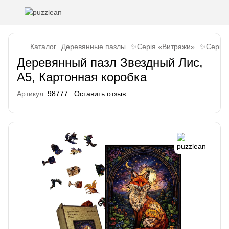
Каталог
Деревянные пазлы
✨Серія «Витражи»
✨Серія 
Деревянный пазл Звездный Лис,
А5, Картонная коробка
Артикул:
98777
Оставить отзыв