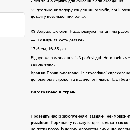
▫️ Монтажна стрічка для фіксації після складання
✨ Ідеально як подарунок для книголюбів, поціновув
деталі у повсякденних речах.
📚 Збирай. Склеюй. Насолоджуйся читанням разом із
Розміри та к-сть деталей
17х6 см, 16-35 дет.
Відправка замовлення 1-3 робочі дні. Наголосіть м
замовлення.
Іграшки-Пазли виготовлені з екологічної спресова
допомогою яскравої та насиченої плівки. Пазл безпе
Виготовлено в Україні
Проведіть час із захопленням, завдяки неймовірни
puzzlean
! Пориньте у власну історію кожного сюже
на дотик разом із легким ароматом диму, що допо