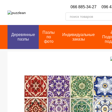
Перейти к основному контенту
066 885-34-27
096 4
Пазлы
Деревянные
Индивидуальные
по
Подо
пазлы
заказы
фото
под