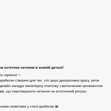
а естетика читання в кожній деталі!
та гармонії ✨
арабески створені для тих, хто цінує декоративну красу, ритм
 дизайн нагадує мініатюрну плиточку з витонченим орнаментом
ивів, що перетворюють читання на естетичний ритуал.
льними сюжетами у стилі арабески 🧩