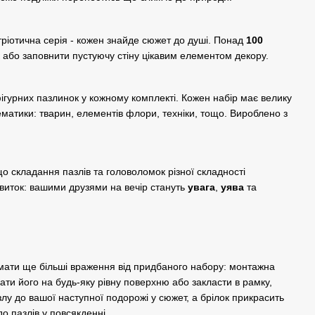
тріотична серія - кожен знайде сюжет до душі. Понад
100
 або заповнити пустуючу стіну цікавим елементом декору.
фігурних пазлинок у кожному комплекті. Кожен набір має велику
ематики: тварин, елементів флори, техніки, тощо. Вироблено з
о складання пазлів та головоломок різної складності
виток: вашими друзями на вечір стануть
увага
,
уява
та
мати ще більші враження від придбаного набору: монтажна
ати його на будь-яку рівну поверхню або закласти в рамку,
лу до вашої наступної подорожі у сюжет, а брілок прикрасить
о пазлів у повсякденні.