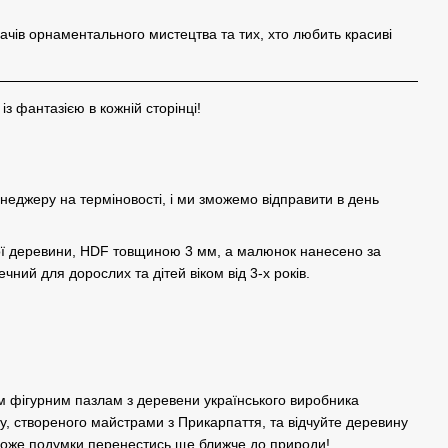
ачів орнаментального мистецтва та тих, хто любить красиві
 фантазією в кожній сторінці!
енеджеру на терміновості, і ми зможемо відправити в день
ної деревини, HDF товщиною 3 мм, а малюнок нанесено за
чний для дорослих та дітей віком від 3-х років.
м фігурним пазлам з деревени українського виробника
ту, створеного майстрами з Прикарпаття, та відчуйте деревину
може подумки перенестись ще ближче до природи!