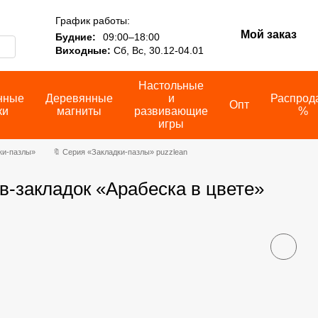
График работы:
Мой заказ
Будние:
09:00–18:00
Виходные:
Сб, Вс, 30.12-04.01
Настольные
нные
Деревянные
и
Распрод
Опт
ки
магниты
развивающие
%
игры
ки-пазлы»
🔖 Серия «Закладки-пазлы» puzzlean
в-закладок «Арабеска в цвете»