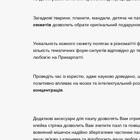
Загадкові тварини, планети, мандали, дитяча чи па
сюжетів
дозволить обрати оригінальний подарунок
Унікальність кожного сюжету полягає в різномаїтті 
кількість тематичних форм-силуетів відповідно до т
любов’ю на Прикарпатті.
Проведіть час із користю, адже науково доведено, щ
позитивно впливає на мозок та інтелектуальний роз
концентрація
.
Додаткові аксесуари для пазлу дозволять Вам отри
клейка стрічка дозволить Вам зчепити пазл та повіш
вовняний мішечок надійно зберігатиме частинки паз
вашу зв’язку з ключима та відобразить вашу любов д