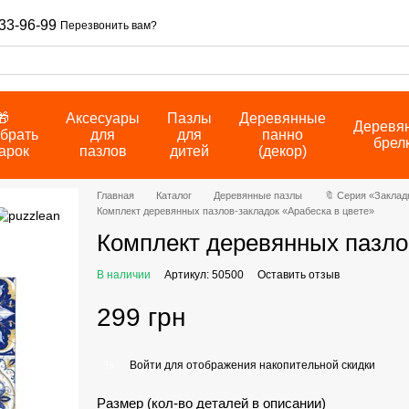
33-96-99
Перезвонить вам?
🎁
Аксесуары
Пазлы
Деревянные
Деревя
брать
для
для
панно
брел
арок
пазлов
дитей
(декор)
Главная
Каталог
Деревянные пазлы
🔖 Серия «Заклад
Комплект деревянных пазлов-закладок «Арабеска в цвете»
Комплект деревянных пазло
В наличии
Артикул: 50500
Оставить отзыв
299 грн
Войти
для отображения накопительной скидки
%
Размер (кол-во деталей в описании)