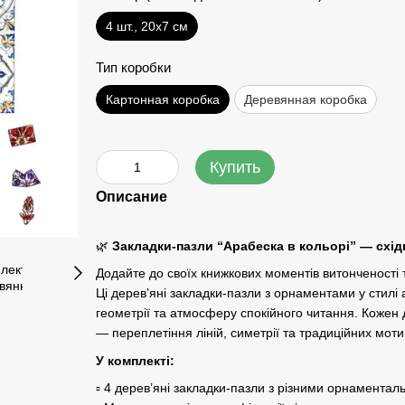
4 шт., 20х7 см
Тип коробки
Картонная коробка
Деревянная коробка
Купить
Описание
🌿
Закладки-пазли “Арабеска в кольорі” — східн
Додайте до своїх книжкових моментів витонченості 
Ці дерев’яні закладки-пазли з орнаментами у стилі 
геометрії та атмосферу спокійного читання. Кожен
— переплетіння ліній, симетрії та традиційних мот
У комплекті:
▫️ 4 дерев’яні закладки-пазли з різними орнамента