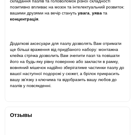
складання пазлів та головоломок різної складності
позитивно впливає на мозок та інтелектуальний розвиток:
вашими друзями на вечір стануть
увага
,
уява
та
концентрація
.
Додаткові аксесуари для пазлу дозволять Вам отримати
ще більші враження від придбаного набору: монтажна
клейка стрічка дозволить Вам зчепити пазл та повішати
його на будь-яку рівну поверхню або закласти в рамку,
вовняний мішечок надійно зберігатиме частинки пазлу до
вашої наступної подорожі у сюжет, а брілок прикрасить
вашу зв’язку з ключима та відобразить вашу любов до
пазлів у повсякденні.
Отзывы