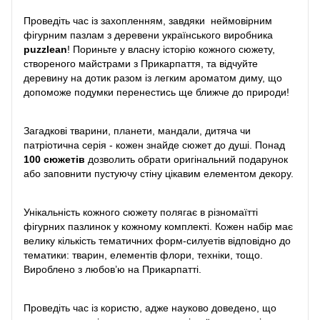
Проведіть час із захопленням, завдяки неймовірним
фігурним пазлам з деревени українського виробника
puzzlean
! Пориньте у власну історію кожного сюжету,
створеного майстрами з Прикарпаття, та відчуйте
деревину на дотик разом із легким ароматом диму, що
допоможе подумки перенестись ще ближче до природи!
Загадкові тварини, планети, мандали, дитяча чи
патріотична серія - кожен знайде сюжет до душі. Понад
100 сюжетів
дозволить обрати оригінальний подарунок
або заповнити пустуючу стіну цікавим елементом декору.
Унікальність кожного сюжету полягає в різномаїтті
фігурних пазлинок у кожному комплекті. Кожен набір має
велику кількість тематичних форм-силуетів відповідно до
тематики: тварин, елементів флори, техніки, тощо.
Вироблено з любов’ю на Прикарпатті.
Проведіть час із користю, адже науково доведено, що