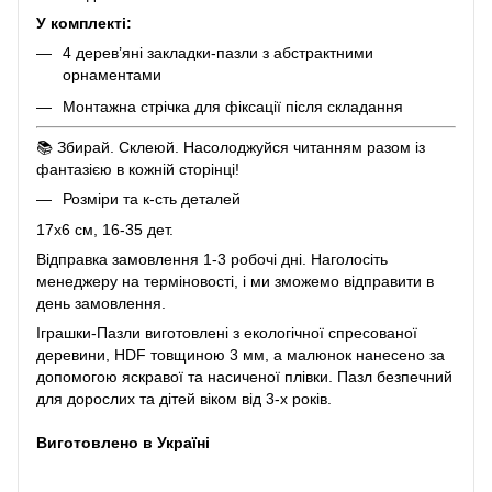
У комплекті:
4 дерев’яні закладки-пазли з абстрактними
орнаментами
Монтажна стрічка для фіксації після складання
📚 Збирай. Склеюй. Насолоджуйся читанням разом із
фантазією в кожній сторінці!
Розміри та к-сть деталей
17х6 см, 16-35 дет.
Відправка замовлення 1-3 робочі дні. Наголосіть
менеджеру на терміновості, і ми зможемо відправити в
день замовлення.
Іграшки-Пазли виготовлені з екологічної спресованої
деревини, HDF товщиною 3 мм, а малюнок нанесено за
допомогою яскравої та насиченої плівки. Пазл безпечний
для дорослих та дітей віком від 3-х років.
Виготовлено в Україні