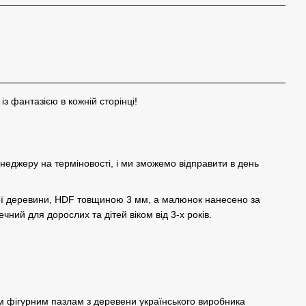
 фантазією в кожній сторінці!
енеджеру на терміновості, і ми зможемо відправити в день
ної деревини, HDF товщиною 3 мм, а малюнок нанесено за
чний для дорослих та дітей віком від 3-х років.
м фігурним пазлам з деревени українського виробника