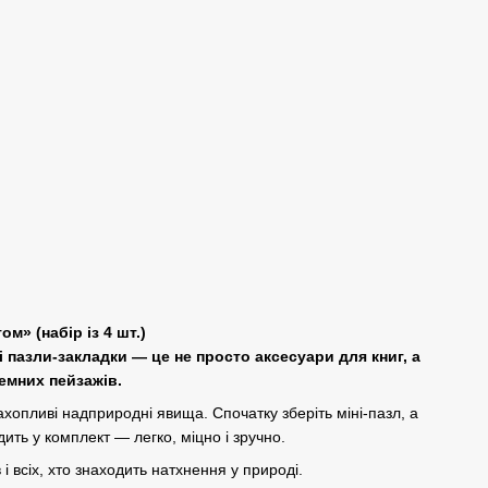
том
» (набір із 4 шт.)
 пазли-закладки — це не просто аксесуари для книг, а
емних пейзажів.
ахопливі надприродні явища. Спочатку зберіть міні-пазл, а
ить у комплект — легко, міцно і зручно.
і всіх, хто знаходить натхнення у природі.