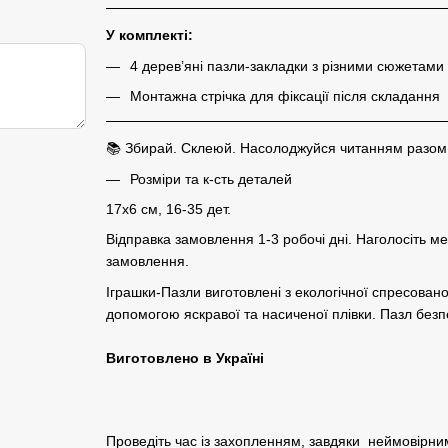
У комплекті:
4 дерев’яні пазли-закладки з різними сюжетами
Монтажна стрічка для фіксації після складання
📚 Збирай. Склеюй. Насолоджуйся читанням разом із
Розміри та к-сть деталей
17х6 см, 16-35 дет.
Відправка замовлення 1-3 робочі дні. Наголосіть м
замовлення.
Іграшки-Пазли виготовлені з екологічної спресова
допомогою яскравої та насиченої плівки. Пазл безпе
Виготовлено в Україні
Проведіть час із захопленням, завдяки неймовірни