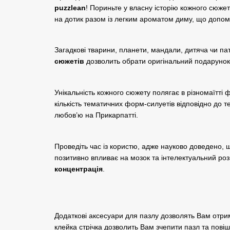
puzzlean
! Пориньте у власну історію кожного сюже
на дотик разом із легким ароматом диму, що допо
Загадкові тварини, планети, мандали, дитяча чи па
сюжетів
дозволить обрати оригінальний подарунок
Унікальність кожного сюжету полягає в різномаїтті 
кількість тематичних форм-силуетів відповідно до т
любов’ю на Прикарпатті.
Проведіть час із користю, адже науково доведено, щ
позитивно впливає на мозок та інтелектуальний роз
концентрація
.
Додаткові аксесуари для пазлу дозволять Вам отри
клейка стрічка дозволить Вам зчепити пазл та повіш