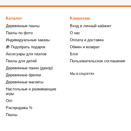
Каталог
Клиентам
Деревянные пазлы
Вход в личный кабинет
Пазлы по фото
О нас
Индивидуальные заказы
Оплата и доставка
🎁 Подобрать подарок
Обмен и возврат
Аксесуары для пазлов
Блог
Пазлы для дитей
Пользовательское соглашение
Деревянные панно (декор)
Мы в соцсетях
Деревянные брелки
Деревянные магниты
Настольные и развивающие
игры
Опт
Распродажа %
Пазлы