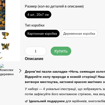
Размер (кол-во деталей в описании)
4 шт., 20х7 см
Тип коробки
Картонная коробка
Деревянная коробка
Купить
Описание
Дерев’яні пазли-закладки «
Ночь сияющая золо
Відкрийте силу природи в кожній сторінці! Наші
витвори мистецтва, натхнені красою магічних з
У наборі — 4 унікальні ілюстрації, що зображують з
потім зафіксуйте його монтажною стрічкою, яка вход
🌿
Ідеальний подарунок
для мрійників, книголюбів 