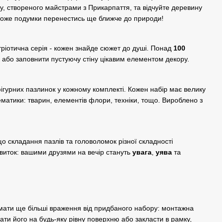
ту, створеного майстрами з Прикарпаття, та відчуйте деревину
може подумки перенестись ще ближче до природи!
тріотична серія - кожен знайде сюжет до душі. Понад
100
 або заповнити пустуючу стіну цікавим елементом декору.
фігурних пазлинок у кожному комплекті. Кожен набір має велику
ематики: тварин, елементів флори, техніки, тощо. Вироблено з
о складання пазлів та головоломок різної складності
виток: вашими друзями на вечір стануть
увага
,
уява
та
мати ще більші враження від придбаного набору: монтажна
ати його на будь-яку рівну поверхню або закласти в рамку,