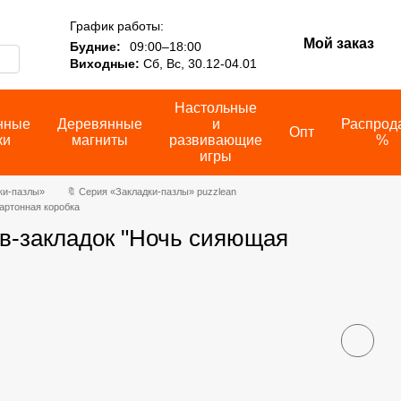
График работы:
Мой заказ
Будние:
09:00–18:00
Виходные:
Сб, Вс, 30.12-04.01
Настольные
нные
Деревянные
и
Распрод
Опт
ки
магниты
развивающие
%
игры
ки-пазлы»
🔖 Серия «Закладки-пазлы» puzzlean
артонная коробка
в-закладок "Ночь сияющая