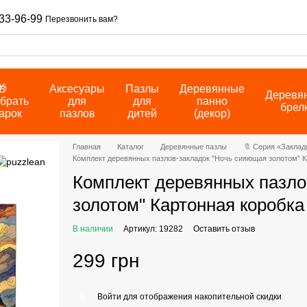
33-96-99
Перезвонить вам?
🎁
Аксесуары
Пазлы
Деревянные
Деревя
брать
для
для
панно
брел
арок
пазлов
дитей
(декор)
Главная
Каталог
Деревянные пазлы
🔖 Серия «Заклад
Комплект деревянных пазлов-закладок "Ночь сияющая золотом" К
Комплект деревянных пазло
золотом" Картонная коробка
В наличии
Артикул: 19282
Оставить отзыв
299 грн
Войти
для отображения накопительной скидки
%