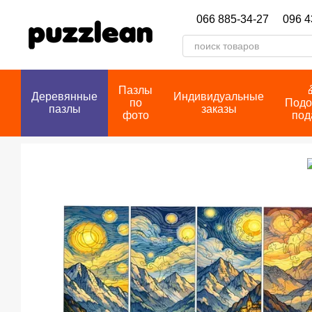
Перейти к основному контенту
066 885-34-27
096 4
Пазлы
Деревянные
Индивидуальные
по
Подо
пазлы
заказы
фото
под