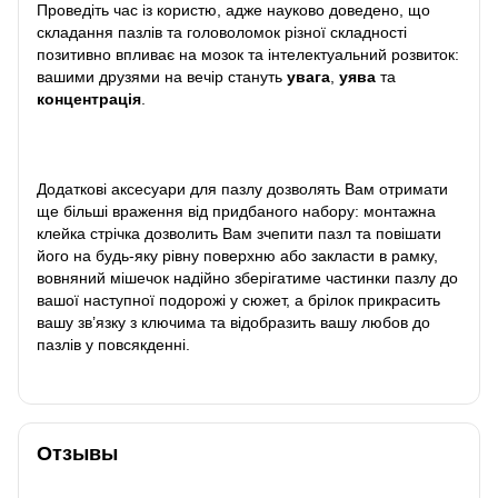
Проведіть час із користю, адже науково доведено, що
складання пазлів та головоломок різної складності
позитивно впливає на мозок та інтелектуальний розвиток:
вашими друзями на вечір стануть
увага
,
уява
та
концентрація
.
Додаткові аксесуари для пазлу дозволять Вам отримати
ще більші враження від придбаного набору: монтажна
клейка стрічка дозволить Вам зчепити пазл та повішати
його на будь-яку рівну поверхню або закласти в рамку,
вовняний мішечок надійно зберігатиме частинки пазлу до
вашої наступної подорожі у сюжет, а брілок прикрасить
вашу зв’язку з ключима та відобразить вашу любов до
пазлів у повсякденні.
Отзывы