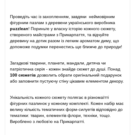
Проведіть час із захопленням, завдяки неймовірним
фігурним пазлам з деревени українського виробника
puzzlean
! Пориньте у власну історію кожного сюжету,
створеного майстрами з Прикарпаття, та відчуйте
деревину на дотик разом із легким ароматом диму, що
допоможе подумки перенестись ще ближче до природи!
Загадкові тварини, планети, мандали, дитяча чи
патріотична серія - кожен знайде сюжет до душі. Понад
100 сюжетів
дозволить обрати оригінальний подарунок
або заповнити пустуючу стіну цікавим елементом декору.
Унікальність кожного сюжету полягає в різномаїтті
фігурних пазлинок у кожному комплекті. Кожен набір має
велику кількість тематичних форм-силуетів відповідно до
тематики: тварин, елементів флори, техніки, тощо.
Вироблено з любов’ю на Прикарпатті.