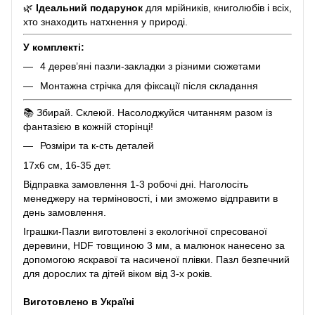
🌿
Ідеальний подарунок
для мрійників, книголюбів і всіх,
хто знаходить натхнення у природі.
У комплекті:
4 дерев’яні пазли-закладки з різними сюжетами
Монтажна стрічка для фіксації після складання
📚 Збирай. Склеюй. Насолоджуйся читанням разом із
фантазією в кожній сторінці!
Розміри та к-сть деталей
17х6 см, 16-35 дет.
Відправка замовлення 1-3 робочі дні. Наголосіть
менеджеру на терміновості, і ми зможемо відправити в
день замовлення.
Іграшки-Пазли виготовлені з екологічної спресованої
деревини, HDF товщиною 3 мм, а малюнок нанесено за
допомогою яскравої та насиченої плівки. Пазл безпечний
для дорослих та дітей віком від 3-х років.
Виготовлено в Україні