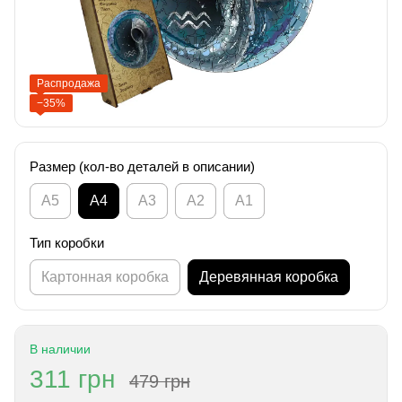
Распродажа
−35%
Размер (кол-во деталей в описании)
А5
А4
A3
A2
A1
Тип коробки
Картонная коробка
Деревянная коробка
В наличии
311 грн
479 грн