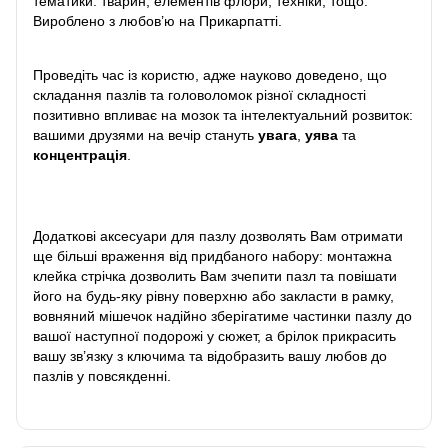
тематики: тварин, елементів флори, техніки, тощо.
Вироблено з любов’ю на Прикарпатті.
Проведіть час із користю, адже науково доведено, що
складання пазлів та головоломок різної складності
позитивно впливає на мозок та інтелектуальний розвиток:
вашими друзями на вечір стануть
увага
,
уява
та
концентрація
.
Додаткові аксесуари для пазлу дозволять Вам отримати
ще більші враження від придбаного набору: монтажна
клейка стрічка дозволить Вам зчепити пазл та повішати
його на будь-яку рівну поверхню або закласти в рамку,
вовняний мішечок надійно зберігатиме частинки пазлу до
вашої наступної подорожі у сюжет, а брілок прикрасить
вашу зв’язку з ключима та відобразить вашу любов до
пазлів у повсякденні.