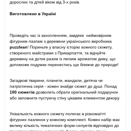
дорослих та дітей віком від 3-х років.
Виготовлено в Україні
Проведіть час із захопленням, завдяки неймовірним
фігурним пазлам з деревени українського виробника
puzzlean
! Пориньте у власну історію кожного сюжету,
створеного майстрами з Прикарпаття, та відчуйте
деревину на дотик разом із легким ароматом диму, що
допоможе подумки перенестись ще ближче до природи!
Загадкові тварини, планети, мандали, дитяча чи
патріотична серія - кожен знайде сюжет до душі. Понад
100 сюжетів
дозволить обрати оригінальний подарунок
або заповнити пустуючу стіну цікавим елементом декору.
Унікальність кожного сюжету полягає в різномаїтті
фігурних пазлинок у кожному комплекті. Кожен набір має
велику кількість тематичних форм-силуетів відповідно до