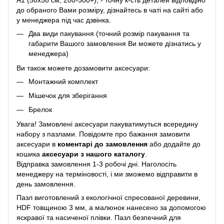
A1 (58х58 см, 200-500+), - точну к-сть деталей відповдіно
до обраного Вами розміру, дізнайтесь в чаті на сайті або
у менеджера під час дзвінка.
Два види пакування (точний розмір пакування та
габарити Вашого замовлення Ви можете дізнатись у
менеджера)
Ви також можете дозамовити аксесуари:
Монтажний комплект
Мішечок для зберігання
Брелок
Увага! Замовлені аксесуари пакуватимуться всередину
набору з пазлами. Повідомте про бажання замовити
аксесуари в
коментарі до замовлення
або додайте до
кошика
аксесуари з нашого каталогу
.
Відправка замовлення 1-3 робочі дні. Наголосіть
менеджеру на терміновості, і ми зможемо відправити в
день замовлення.
Пазл виготовлений з екологічної спресованої деревини,
HDF товщиною 3 мм, а малюнок нанесено за допомогою
яскравої та насиченої плівки. Пазл безпечний для