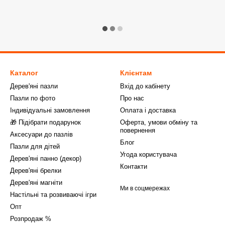
Каталог
Клієнтам
Дерев'яні пазли
Вхід до кабінету
Пазли по фото
Про нас
Індивідуальні замовлення
Оплата і доставка
🎁 Підібрати подарунок
Оферта, умови обміну та
повернення
Аксесуари до пазлів
Блог
Пазли для дітей
Угода користувача
Дерев'яні панно (декор)
Контакти
Дерев'яні брелки
Дерев'яні магніти
Ми в соцмережах
Настільні та розвиваючі ігри
Опт
Розпродаж %