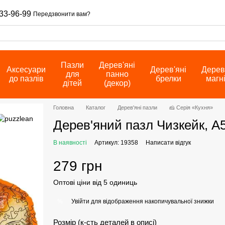
33-96-99
Передзвонити вам?
Пазли
Дерев'яні
Аксесуари
Дерев'яні
Дерев
для
панно
до пазлів
брелки
магн
дітей
(декор)
Головна
Каталог
Дерев'яні пазли
🧀 Серія «Кухня»
Дерев'яний пазл Чизкейк, А
В наявності
Артикул: 19358
Написати відгук
279 грн
Оптові ціни від 5 одиниць
Увійти
для відображення накопичувальної знижки
%
Розмір (к-сть деталей в описі)