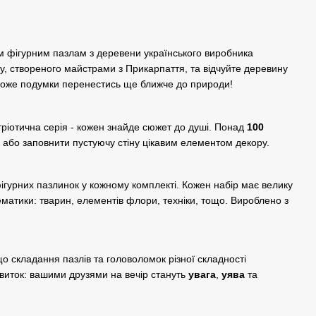
м фігурним пазлам з деревени українського виробника
ту, створеного майстрами з Прикарпаття, та відчуйте деревину
може подумки перенестись ще ближче до природи!
тріотична серія - кожен знайде сюжет до душі. Понад
100
 або заповнити пустуючу стіну цікавим елементом декору.
фігурних пазлинок у кожному комплекті. Кожен набір має велику
ематики: тварин, елементів флори, техніки, тощо. Вироблено з
о складання пазлів та головоломок різної складності
виток: вашими друзями на вечір стануть
увага
,
уява
та