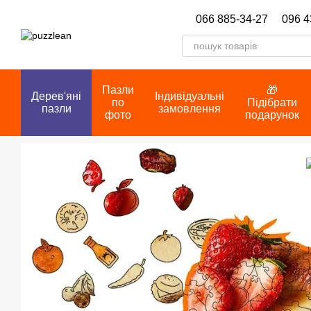
Перейти до основного контенту
066 885-34-27
096 4
Пазли
🎁
Дерев'яні
Індивідуальні
по
Підібрати
пазли
замовлення
фото
подарунок