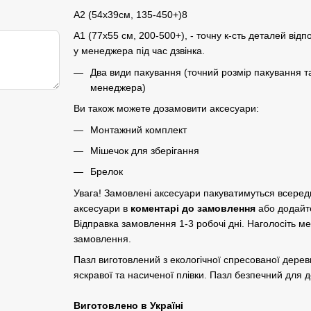
A2 (54х39см, 135-450+)8
A1 (77х55 см, 200-500+), - точну к-сть деталей відп
у менеджера під час дзвінка.
Два види пакування (точний розмір пакування т
менеджера)
Ви також можете дозамовити аксесуари:
Монтажний комплект
Мішечок для зберігання
Брелок
Увага! Замовлені аксесуари пакуватимуться всере
аксесуари в
коментарі до замовлення
або додайт
Відправка замовлення 1-3 робочі дні. Наголосіть м
замовлення.
Пазл виготовлений з екологічної спресованої дер
яскравої та насиченої плівки. Пазл безпечний для до
Виготовлено в Україні