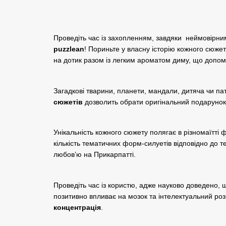
Проведіть час із захопленням, завдяки неймовірни
puzzlean
! Пориньте у власну історію кожного сюже
на дотик разом із легким ароматом диму, що допо
Загадкові тварини, планети, мандали, дитяча чи па
сюжетів
дозволить обрати оригінальний подарунок
Унікальність кожного сюжету полягає в різномаїтті 
кількість тематичних форм-силуетів відповідно до т
любов’ю на Прикарпатті.
Проведіть час із користю, адже науково доведено, щ
позитивно впливає на мозок та інтелектуальний роз
концентрація
.