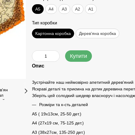
А5
А4
A3
A2
A1
Тип коробки
Картонна коробка
Дерев'яна коробка
Купити
Опис
Зустрічайте наш неймовірно апетитний дерев'яний п
Яскраві деталі та приємна на дотик деревина перет
Зберіть цей солодкий шедевр власноруч і насолод
Розміри та к-сть деталей
A5 ( 19х13см, 25-50 дет.)
A4 (27х19 см, 75-125 дет.)
A3 (38х27см, 135-250 дет.)