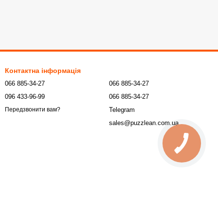
Контактна інформація
066 885-34-27
066 885-34-27
096 433-96-99
066 885-34-27
Telegram
Передзвонити вам?
sales@puzzlean.com.ua