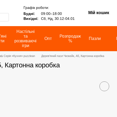
Графік роботи:
Мій кошик
Будні:
09:00–18:00
Вихідні:
Сб, Нд, 30.12-04.01
Настільні
'яні
та
Розпродаж
Опт
Пазли
іти
розвиваючі
%
ігри
🧀 Серія «Кухня» puzzlean
Дерев'яний пазл Чизкейк, А5, Картонна коробка
5, Картонна коробка