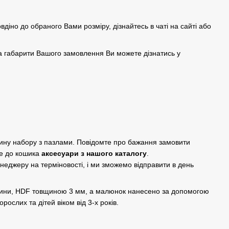
овдіно до обраного Вами розміру, дізнайтесь в чаті на сайті або
а габарити Вашого замовлення Ви можете дізнатись у
дину набору з пазлами. Повідомте про бажання замовити
е до кошика
аксесуари з нашого каталогу
.
енеджеру на терміновості, і ми зможемо відправити в день
евини, HDF товщиною 3 мм, а малюнок нанесено за допомогою
рослих та дітей віком від 3-х років.