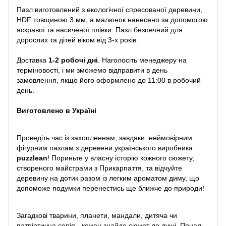
Пазл виготовлений з екологічної спресованої деревини,
HDF товщиною 3 мм, а малюнок нанесено за допомогою
яскравої та насиченої плівки. Пазл безпечний для
дорослих та дітей віком від 3-х років.
Доставка
1-2 робочі дні
. Наголосіть менеджеру на
терміновості, і ми зможемо відправити в день
замовлення, якщо його оформлено до 11:00 в робочий
день.
Виготовлено в Україні
Проведіть час із захопленням, завдяки неймовірним
фігурним пазлам з деревени українського виробника
puzzlean
! Пориньте у власну історію кожного сюжету,
створеного майстрами з Прикарпаття, та відчуйте
деревину на дотик разом із легким ароматом диму, що
допоможе подумки перенестись ще ближче до природи!
Загадкові тварини, планети, мандали, дитяча чи
патріотична серія - кожен знайде сюжет до душі. Понад