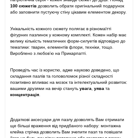
100 сюжетів
дозволить обрати оригінальний подарунок
або заповнити пустуючу стіну цікавим елементом декору.
Унікальність кожного сюжету полягає в різномаїтті
фігурних пазлинок у кожному комплекті. Кожен набір має
велику кількість тематичних форм-силуетів відповідно до
тематики: тварин, елементів флори, техніки, тощо.
Вироблено з любов’ю на Прикарпатті.
Проведіть час із користю, адже науково доведено, що
складання пазлів та головоломок різної складності
позитивно впливає на мозок та інтелектуальний розвиток:
вашими друзями на вечір стануть
увага
,
уява
та
концентрація
.
Додаткові аксесуари для пазлу дозволять Вам отримати
ще більші враження від придбаного набору: монтажна
клейка стрічка дозволить Вам зчепити пазл та повішати
його на будь-яку рівну поверхню або закласти в рамку,