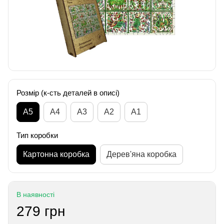
Розмір (к-сть деталей в описі)
А5
А4
A3
A2
A1
Тип коробки
Картонна коробка
Дерев'яна коробка
В наявності
279 грн