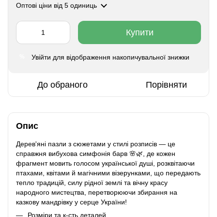
Оптові ціни
від 5 одиниць
Купити
Увійти
для відображення накопичувальної знижки
%
До обраного
Порівняти
Опис
Дерев'яні пазли з сюжетами у стилі розписів — це
справжня вибухова симфонія барв 🌸🌿, де кожен
фрагмент мовить голосом української душі, розквітаючи
птахами, квітами й магічними візерунками, що передають
тепло традицій, силу рідної землі та вічну красу
народного мистецтва, перетворюючи збирання на
казкову мандрівку у серце України!
Розміри та к-сть деталей