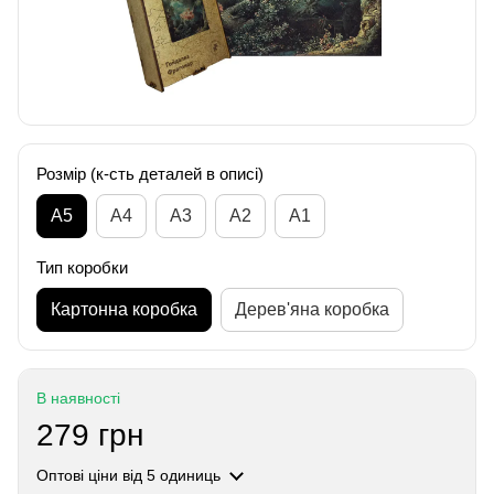
Розмір (к-сть деталей в описі)
А5
А4
A3
A2
A1
Тип коробки
Картонна коробка
Дерев'яна коробка
В наявності
279 грн
Оптові ціни
від 5 одиниць