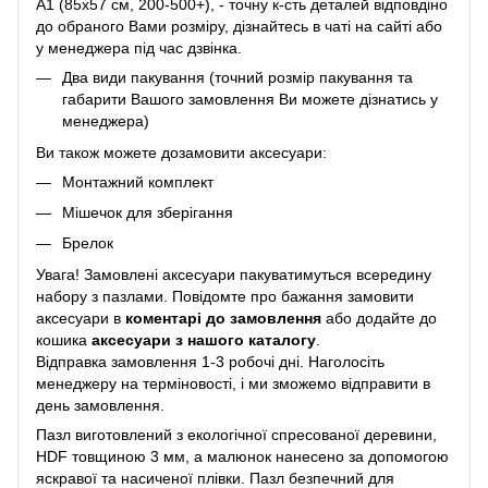
A1 (85х57 см, 200-500+), - точну к-сть деталей відповдіно
до обраного Вами розміру, дізнайтесь в чаті на сайті або
у менеджера під час дзвінка.
Два види пакування (точний розмір пакування та
габарити Вашого замовлення Ви можете дізнатись у
менеджера)
Ви також можете дозамовити аксесуари:
Монтажний комплект
Мішечок для зберігання
Брелок
Увага! Замовлені аксесуари пакуватимуться всередину
набору з пазлами. Повідомте про бажання замовити
аксесуари в
коментарі до замовлення
або додайте до
кошика
аксесуари з нашого каталогу
.
Відправка замовлення 1-3 робочі дні. Наголосіть
менеджеру на терміновості, і ми зможемо відправити в
день замовлення.
Пазл виготовлений з екологічної спресованої деревини,
HDF товщиною 3 мм, а малюнок нанесено за допомогою
яскравої та насиченої плівки. Пазл безпечний для