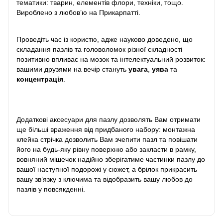
тематики: тварин, елементів флори, техніки, тощо.
Вироблено з любов’ю на Прикарпатті.
Проведіть час із користю, адже науково доведено, що
складання пазлів та головоломок різної складності
позитивно впливає на мозок та інтелектуальний розвиток:
вашими друзями на вечір стануть
увага
,
уява
та
концентрація
.
Додаткові аксесуари для пазлу дозволять Вам отримати
ще більші враження від придбаного набору: монтажна
клейка стрічка дозволить Вам зчепити пазл та повішати
його на будь-яку рівну поверхню або закласти в рамку,
вовняний мішечок надійно зберігатиме частинки пазлу до
вашої наступної подорожі у сюжет, а брілок прикрасить
вашу зв’язку з ключима та відобразить вашу любов до
пазлів у повсякденні.