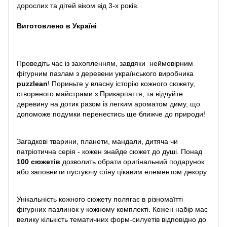
дорослих та дітей віком від 3-х років.
Виготовлено в Україні
Проведіть час із захопленням, завдяки неймовірним
фігурним пазлам з деревени українського виробника
puzzlean
! Пориньте у власну історію кожного сюжету,
створеного майстрами з Прикарпаття, та відчуйте
деревину на дотик разом із легким ароматом диму, що
допоможе подумки перенестись ще ближче до природи!
Загадкові тварини, планети, мандали, дитяча чи
патріотична серія - кожен знайде сюжет до душі. Понад
100 сюжетів
дозволить обрати оригінальний подарунок
або заповнити пустуючу стіну цікавим елементом декору.
Унікальність кожного сюжету полягає в різномаїтті
фігурних пазлинок у кожному комплекті. Кожен набір має
велику кількість тематичних форм-силуетів відповідно до